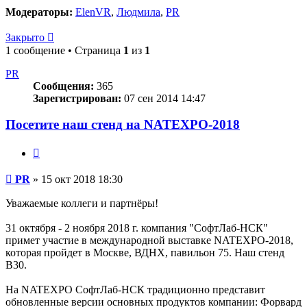
Модераторы:
ElenVR
,
Людмила
,
PR
Закрыто
1 сообщение • Страница
1
из
1
PR
Сообщения:
365
Зарегистрирован:
07 сен 2014 14:47
Посетите наш стенд на NATEXPO-2018
Цитата
Сообщение
PR
»
15 окт 2018 18:30
Уважаемые коллеги и партнёры!
31 октября - 2 ноября 2018 г. компания "СофтЛаб-НСК"
примет участие в международной выставке NATEXPO-2018,
которая пройдет в Москве, ВДНХ, павильон 75. Наш стенд
В30.
На NATEXPO СофтЛаб-НСК традиционно представит
обновленные версии основных продуктов компании: Форвард