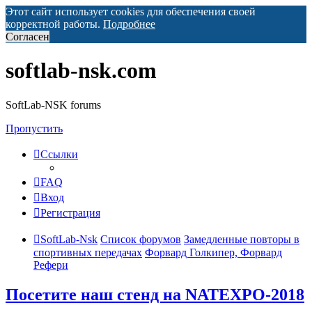
Этот сайт использует cookies для обеспечения своей
корректной работы.
Подробнее
Согласен
softlab-nsk.com
SoftLab-NSK forums
Пропустить
Ссылки
FAQ
Вход
Регистрация
SoftLab-Nsk
Список форумов
Замедленные повторы в
спортивных передачах
Форвард Голкипер, Форвард
Рефери
Посетите наш стенд на NATEXPO-2018