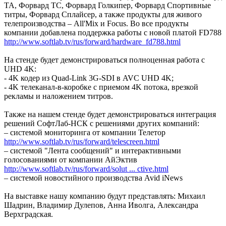
ТА, Форвард ТС, Форвард Голкипер, Форвард Спортивные
титры, Форвард Сплайсер, а также продукты для живого
телепроизводства – All'Mix и Focus. Во все продукты
компании добавлена поддержка работы с новой платой FD788
http://www.softlab.tv/rus/forward/hardware_fd788.html
На стенде будет демонстрироваться полноценная работа с
UHD 4K:
- 4K кодер из Quad-Link 3G-SDI в AVC UHD 4K;
- 4K телеканал-в-коробке с приемом 4K потока, врезкой
рекламы и наложением титров.
Также на нашем стенде будет демонстрироваться интеграция
решений СофтЛаб-НСК с решениями других компаний:
– системой мониторинга от компании Телетор
http://www.softlab.tv/rus/forward/telescreen.html
– системой "Лента сообщений" и интерактивными
голосованиями от компании АйЭктив
http://www.softlab.tv/rus/forward/solut ... ctive.html
– системой новостийного производства Avid iNews
На выставке нашу компанию будут представлять: Михаил
Шадрин, Владимир Дулепов, Анна Иволга, Александра
Верхградская.