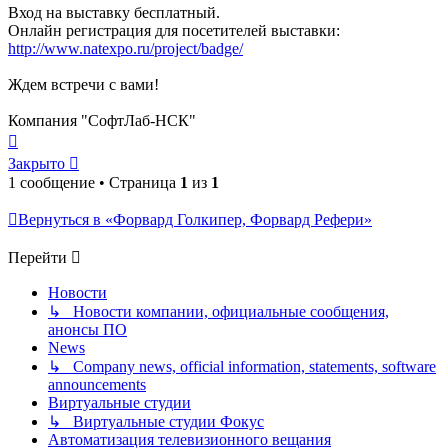
Вход на выставку бесплатный.
Онлайн регистрация для посетителей выставки:
http://www.natexpo.ru/project/badge/
Ждем встречи с вами!
Компания "СофтЛаб-НСК"
Вернуться
к
Закрыто
началу
1 сообщение • Страница
1
из
1
Вернуться в «Форвард Голкипер, Форвард Рефери»
Перейти
Новости
↳ Новости компании, официальные сообщения,
анонсы ПО
News
↳ Company news, official information, statements, software
announcements
Виртуальные студии
↳ Виртуальные студии Фокус
Автоматизация телевизионного вещания