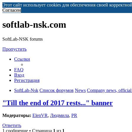
Этот сайт использует cookies для обеспечения своей корректно
Согласен
softlab-nsk.com
SoftLab-NSK forums
Пропустить
Ссылки
FAQ
Вход
Регистрация
SoftLab-Nsk
Список форумов
News
Company news, official 
"Till the end of 2017 rests..." banner
Модераторы:
ElenVR
,
Людмила
,
PR
Ответить
1 сообщение • Страница
1
из
1