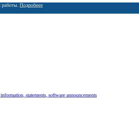
й работы.
Подробнее
information, statements, software announcements