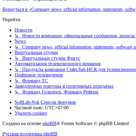
Вернуться в «Company news, official information, statements, soft
Перейти
Новости
↳ Новости компании, официальные сообщения, анонсы
News
↳ Company news, official information, statements, software
Виртуальные студии
↳ Виртуальные студии Фокус
Автоматизация телевизионного вещания
↳ Продукты компании СофтЛаб-НСК для телевизионно
Цифровое телевидение
↳ Форвард ТС
Замедленные повторы в спортивных передачах
↳ Форвард Голкипер, Форвард Рефери
SoftLab-Nsk
Список форумов
Часовой пояс:
UTC+07:00
Удалить cookies
Создано на основе
phpBB
® Forum Software © phpBB Limited
Русская поддержка phpBB