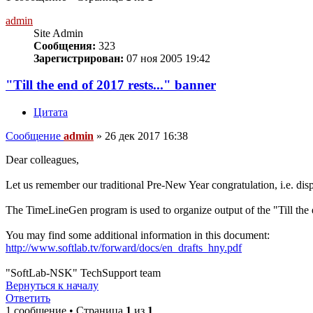
admin
Site Admin
Сообщения:
323
Зарегистрирован:
07 ноя 2005 19:42
"Till the end of 2017 rests..." banner
Цитата
Сообщение
admin
»
26 дек 2017 16:38
Dear colleagues,
Let us remember our traditional Pre-New Year congratulation, i.e. displ
The TimeLineGen program is used to organize output of the "Till the
You may find some additional information in this document:
http://www.softlab.tv/forward/docs/en_drafts_hny.pdf
"SoftLab-NSK" TechSupport team
Вернуться к началу
Ответить
1 сообщение • Страница
1
из
1