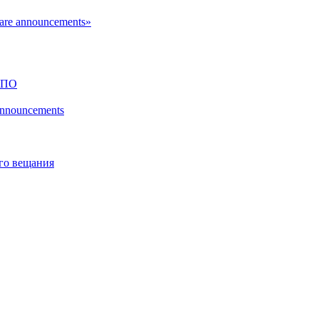
ware announcements»
 ПО
 announcements
го вещания