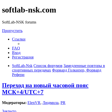
softlab-nsk.com
SoftLab-NSK forums
Пропустить
Ссылки
FAQ
Вход
Регистрация
SoftLab-Nsk
Список форумов
Замедленные повторы в
спортивных передачах
Форвард Голкипер, Форвард
Рефери
Переход на новый часовой пояс
МСК+4/UTC+7
Модераторы:
ElenVR
,
Людмила
,
PR
Закрыто