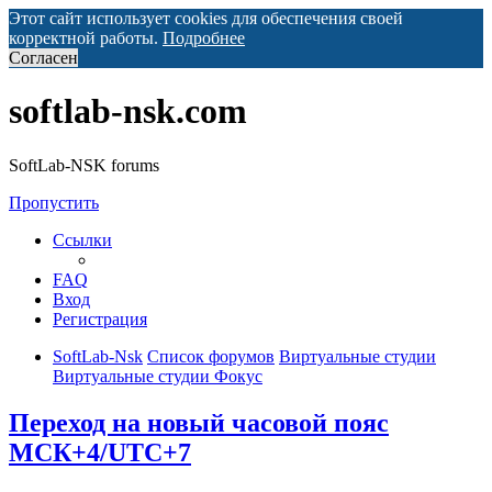
Этот сайт использует cookies для обеспечения своей
корректной работы.
Подробнее
Согласен
softlab-nsk.com
SoftLab-NSK forums
Пропустить
Ссылки
FAQ
Вход
Регистрация
SoftLab-Nsk
Список форумов
Виртуальные студии
Виртуальные студии Фокус
Переход на новый часовой пояс
МСК+4/UTC+7