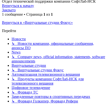
Отдел технической поддержки компании СофтЛаб-НСК
Вернуться к началу
Закрыто
1 сообщение • Страница
1
из
1
Вернуться в «Виртуальные студии Фокус»
Перейти
Новости
↳ Новости компании, официальные сообщения,
анонсы ПО
News
↳ Company news, official information, statements, software
announcements
Виртуальные студии
↳ Виртуальные студии Фокус
Автоматизация телевизионного вещания
↳ Продукты компании СофтЛаб-НСК для
телевизионного вещания
Цифровое телевидение
↳ Форвард ТС
Замедленные повторы в спортивных передачах
↳ Форвард Голкипер, Форвард Рефери