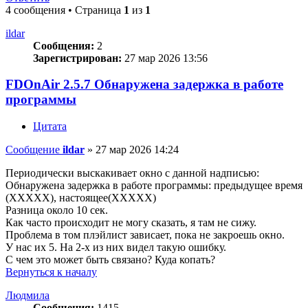
4 сообщения • Страница
1
из
1
ildar
Сообщения:
2
Зарегистрирован:
27 мар 2026 13:56
FDOnAir 2.5.7 Обнаружена задержка в работе
программы
Цитата
Сообщение
ildar
»
27 мар 2026 14:24
Периодически выскакивает окно с данной надписью:
Обнаружена задержка в работе программы: предыдущее время
(ХХХХХ), настоящее(ХХХХХ)
Разница около 10 сек.
Как часто происходит не могу сказать, я там не сижу.
Проблема в том плэйлист зависает, пока не закроешь окно.
У нас их 5. На 2-х из них видел такую ошибку.
С чем это может быть связано? Куда копать?
Вернуться к началу
Людмила
Сообщения:
1415