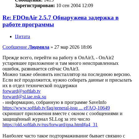
Зарегистрирован:
10 сен 2004 12:09
Re: FDOnAir 2.5.7 Обнаружена задержка в
работе программы
Цитата
Сообщение
Людмила
»
27 мар 2026 18:06
Прежде всего, перейти на работу в OnAir3, - OnAir2
устаревшее приложение и там много неисправленных
ошибок, развивается сейчас OnAir3.
Можно также обновить инсталлятор на последнюю версию.
Если всё продолжится, нужно собирать данные и присылать
их в отдел технической поддержки
forward@softlab.tv
forward@sl.iae.nsk.su
- информацию, собранную в программе SaveInfo
https://www.softlab.tv/faq/general-issu ... eFAQ-10649
скриншот приложения вместе с окном с сообщениями и
защищённый журнал SLLog за это число
https://old.softlab.tv/rus/forward/qna.html#a4_31
Наиболее часто такое подтормаживание бывает связано с