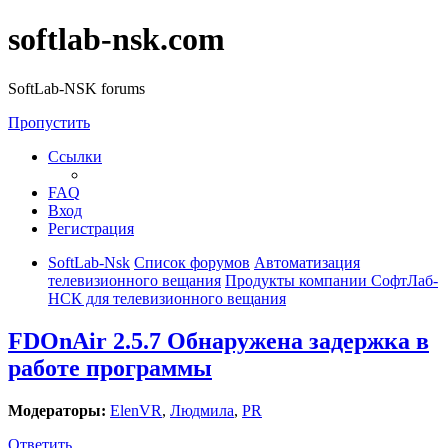
softlab-nsk.com
SoftLab-NSK forums
Пропустить
Ссылки
FAQ
Вход
Регистрация
SoftLab-Nsk
Список форумов
Автоматизация
телевизионного вещания
Продукты компании СофтЛаб-
НСК для телевизионного вещания
FDOnAir 2.5.7 Обнаружена задержка в
работе программы
Модераторы:
ElenVR
,
Людмила
,
PR
Ответить