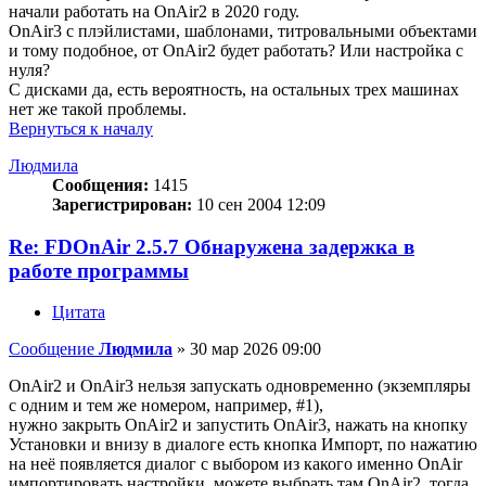
начали работать на OnAir2 в 2020 году.
OnAir3 с плэйлистами, шаблонами, титровальными объектами
и тому подобное, от OnAir2 будет работать? Или настройка с
нуля?
С дисками да, есть вероятность, на остальных трех машинах
нет же такой проблемы.
Вернуться к началу
Людмила
Сообщения:
1415
Зарегистрирован:
10 сен 2004 12:09
Re: FDOnAir 2.5.7 Обнаружена задержка в
работе программы
Цитата
Сообщение
Людмила
»
30 мар 2026 09:00
OnAir2 и OnAir3 нельзя запускать одновременно (экземпляры
с одним и тем же номером, например, #1),
нужно закрыть OnAir2 и запустить OnAir3, нажать на кнопку
Установки и внизу в диалоге есть кнопка Импорт, по нажатию
на неё появляется диалог с выбором из какого именно OnAir
импортировать настройки, можете выбрать там OnAir2, тогда