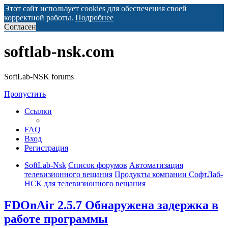
Этот сайт использует cookies для обеспечения своей
корректной работы.
Подробнее
Согласен
softlab-nsk.com
SoftLab-NSK forums
Пропустить
Ссылки
FAQ
Вход
Регистрация
SoftLab-Nsk
Список форумов
Автоматизация
телевизионного вещания
Продукты компании СофтЛаб-
НСК для телевизионного вещания
FDOnAir 2.5.7 Обнаружена задержка в
работе программы