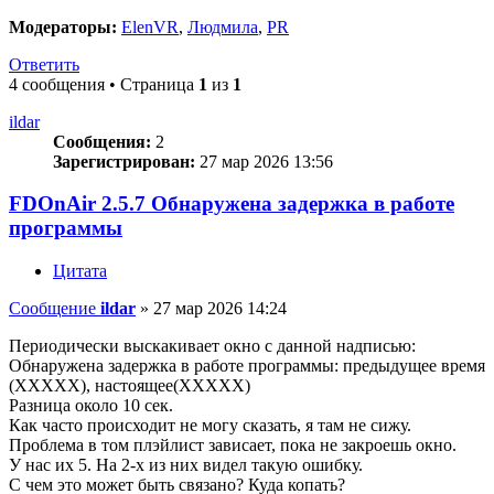
Модераторы:
ElenVR
,
Людмила
,
PR
Ответить
4 сообщения • Страница
1
из
1
ildar
Сообщения:
2
Зарегистрирован:
27 мар 2026 13:56
FDOnAir 2.5.7 Обнаружена задержка в работе
программы
Цитата
Сообщение
ildar
»
27 мар 2026 14:24
Периодически выскакивает окно с данной надписью:
Обнаружена задержка в работе программы: предыдущее время
(ХХХХХ), настоящее(ХХХХХ)
Разница около 10 сек.
Как часто происходит не могу сказать, я там не сижу.
Проблема в том плэйлист зависает, пока не закроешь окно.
У нас их 5. На 2-х из них видел такую ошибку.
С чем это может быть связано? Куда копать?