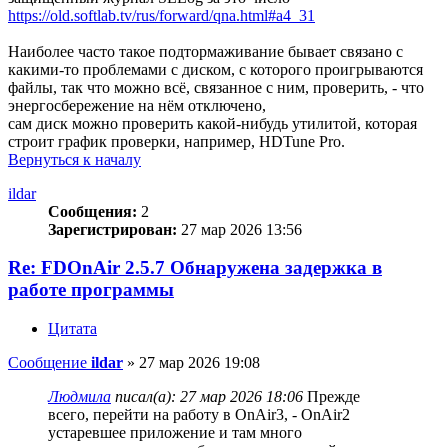
https://old.softlab.tv/rus/forward/qna.html#a4_31
Наиболее часто такое подтормаживание бывает связано с
какими-то проблемами с диском, с которого проигрываются
файлы, так что можно всё, связанное с ним, проверить, - что
энергосбережение на нём отключено,
сам диск можно проверить какой-нибудь утилитой, которая
строит график проверки, например, HDTune Pro.
Вернуться к началу
ildar
Сообщения:
2
Зарегистрирован:
27 мар 2026 13:56
Re: FDOnAir 2.5.7 Обнаружена задержка в
работе программы
Цитата
Сообщение
ildar
»
27 мар 2026 19:08
Людмила
писал(а):
27 мар 2026 18:06
Прежде
всего, перейти на работу в OnAir3, - OnAir2
устаревшее приложение и там много