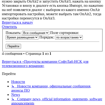
нужно закрыть OnAir2 и запустить OnAir3, нажать на кнопку
Установки и внизу в диалоге есть кнопка Импорт, по нажатию
на неё появляется диалог с выбором из какого именно OnAir
импортировать настройки, можете выбрать там OnAir2, тогда
настройки перенесутся в OnAir3.
Вернуться к началу
Ответить
Показать:
Поле сортировки:
Порядок:
4 сообщения • Страница
1
из
1
Вернуться в «Продукты компании СофтЛаб-НСК для
телевизионного вещания»
Перейти
Новости
↳ Новости компании, официальные сообщения,
анонсы ПО
News
↳ Company news, official information, statements, software
announcements