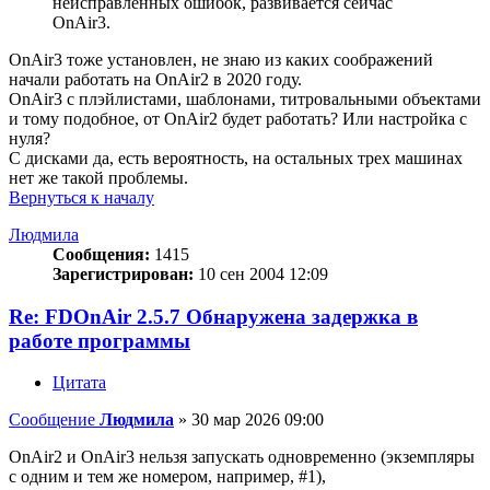
неисправленных ошибок, развивается сейчас
OnAir3.
OnAir3 тоже установлен, не знаю из каких соображений
начали работать на OnAir2 в 2020 году.
OnAir3 с плэйлистами, шаблонами, титровальными объектами
и тому подобное, от OnAir2 будет работать? Или настройка с
нуля?
С дисками да, есть вероятность, на остальных трех машинах
нет же такой проблемы.
Вернуться к началу
Людмила
Сообщения:
1415
Зарегистрирован:
10 сен 2004 12:09
Re: FDOnAir 2.5.7 Обнаружена задержка в
работе программы
Цитата
Сообщение
Людмила
»
30 мар 2026 09:00
OnAir2 и OnAir3 нельзя запускать одновременно (экземпляры
с одним и тем же номером, например, #1),