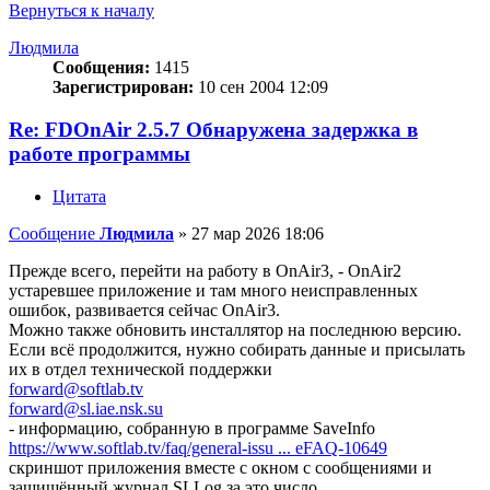
Вернуться к началу
Людмила
Сообщения:
1415
Зарегистрирован:
10 сен 2004 12:09
Re: FDOnAir 2.5.7 Обнаружена задержка в
работе программы
Цитата
Сообщение
Людмила
»
27 мар 2026 18:06
Прежде всего, перейти на работу в OnAir3, - OnAir2
устаревшее приложение и там много неисправленных
ошибок, развивается сейчас OnAir3.
Можно также обновить инсталлятор на последнюю версию.
Если всё продолжится, нужно собирать данные и присылать
их в отдел технической поддержки
forward@softlab.tv
forward@sl.iae.nsk.su
- информацию, собранную в программе SaveInfo
https://www.softlab.tv/faq/general-issu ... eFAQ-10649
скриншот приложения вместе с окном с сообщениями и
защищённый журнал SLLog за это число