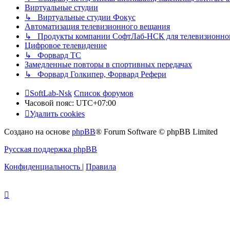
Виртуальные студии
↳ Виртуальные студии Фокус
Автоматизация телевизионного вещания
↳ Продукты компании СофтЛаб-НСК для телевизионно
Цифровое телевидение
↳ Форвард ТС
Замедленные повторы в спортивных передачах
↳ Форвард Голкипер, Форвард Рефери
SoftLab-Nsk
Список форумов
Часовой пояс:
UTC+07:00
Удалить cookies
Создано на основе
phpBB
® Forum Software © phpBB Limited
Русская поддержка phpBB
Конфиденциальность
|
Правила