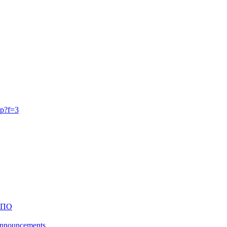
p?f=3
 ПО
 announcements