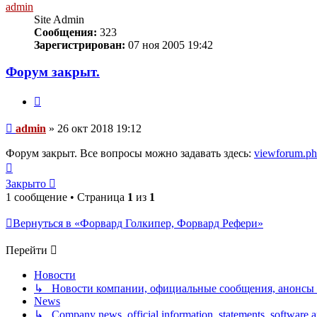
admin
Site Admin
Сообщения:
323
Зарегистрирован:
07 ноя 2005 19:42
Форум закрыт.
Цитата
Сообщение
admin
»
26 окт 2018 19:12
Форум закрыт. Все вопросы можно задавать здесь:
viewforum.ph
Вернуться
к
Закрыто
началу
1 сообщение • Страница
1
из
1
Вернуться в «Форвард Голкипер, Форвард Рефери»
Перейти
Новости
↳ Новости компании, официальные сообщения, анонсы
News
↳ Company news, official information, statements, software