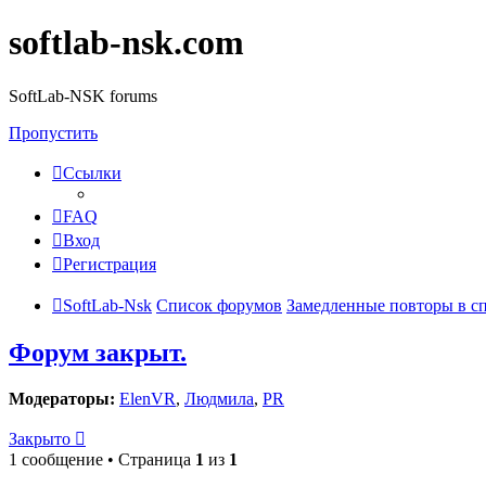
softlab-nsk.com
SoftLab-NSK forums
Пропустить
Ссылки
FAQ
Вход
Регистрация
SoftLab-Nsk
Список форумов
Замедленные повторы в с
Форум закрыт.
Модераторы:
ElenVR
,
Людмила
,
PR
Закрыто
1 сообщение • Страница
1
из
1