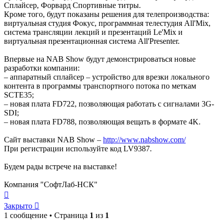
Сплайсер, Форвард Спортивные титры.
Кроме того, будут показаны решения для телепроизводства:
виртуальная студия Фокус, программная телестудия All'Mix,
система трансляции лекций и презентаций Le'Mix и
виртуальная презентационная система All'Presenter.
Впервые на NAB Show будут демонстрироваться новые
разработки компании:
– аппаратный сплайсер – устройство для врезки локального
контента в программы транспортного потока по меткам
SCTE35;
– новая плата FD722, позволяющая работать с сигналами 3G-
SDI;
– новая плата FD788, позволяющая вещать в формате 4K.
Сайт выставки NAB Show –
http://www.nabshow.com/
При регистрации используйте код LV9387.
Будем рады встрече на выставке!
Компания "СофтЛаб-НСК"
Вернуться
к
Закрыто
началу
1 сообщение • Страница
1
из
1