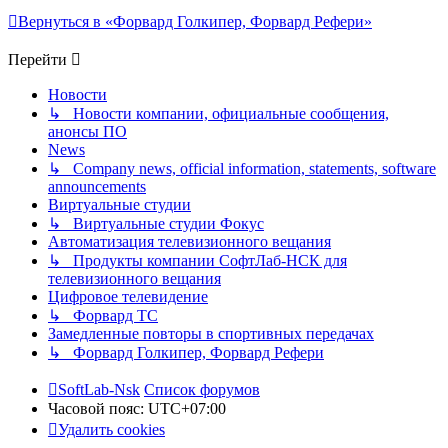
Вернуться в «Форвард Голкипер, Форвард Рефери»
Перейти
Новости
↳ Новости компании, официальные сообщения,
анонсы ПО
News
↳ Company news, official information, statements, software
announcements
Виртуальные студии
↳ Виртуальные студии Фокус
Автоматизация телевизионного вещания
↳ Продукты компании СофтЛаб-НСК для
телевизионного вещания
Цифровое телевидение
↳ Форвард ТС
Замедленные повторы в спортивных передачах
↳ Форвард Голкипер, Форвард Рефери
SoftLab-Nsk
Список форумов
Часовой пояс:
UTC+07:00
Удалить cookies