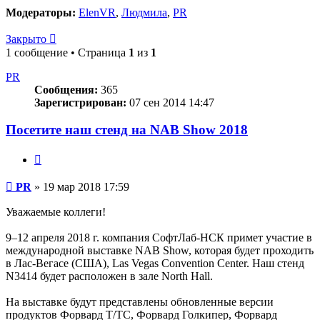
Модераторы:
ElenVR
,
Людмила
,
PR
Закрыто
1 сообщение • Страница
1
из
1
PR
Сообщения:
365
Зарегистрирован:
07 сен 2014 14:47
Посетите наш стенд на NAB Show 2018
Цитата
Сообщение
PR
»
19 мар 2018 17:59
Уважаемые коллеги!
9–12 апреля 2018 г. компания СофтЛаб-НСК примет участие в
международной выставке NAB Show, которая будет проходить
в Лас-Вегасе (США), Las Vegas Convention Center. Наш стенд
N3414 будет расположен в зале North Hall.
На выставке будут представлены обновленные версии
продуктов Форвард Т/ТС, Форвард Голкипер, Форвард