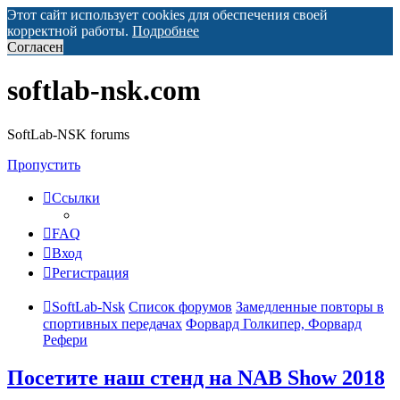
Этот сайт использует cookies для обеспечения своей
корректной работы.
Подробнее
Согласен
softlab-nsk.com
SoftLab-NSK forums
Пропустить
Ссылки
FAQ
Вход
Регистрация
SoftLab-Nsk
Список форумов
Замедленные повторы в
спортивных передачах
Форвард Голкипер, Форвард
Рефери
Посетите наш стенд на NAB Show 2018