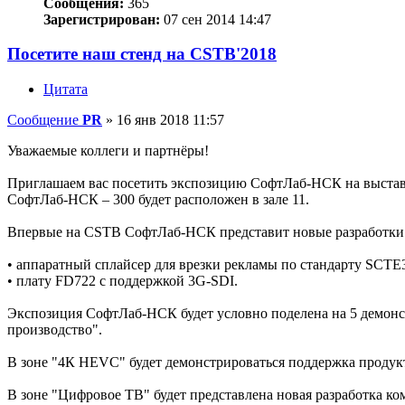
Сообщения:
365
Зарегистрирован:
07 сен 2014 14:47
Посетите наш стенд на CSTB'2018
Цитата
Сообщение
PR
»
16 янв 2018 11:57
Уважаемые коллеги и партнёры!
Приглашаем вас посетить экспозицию СофтЛаб-НСК на выставк
СофтЛаб-НСК – 300 будет расположен в зале 11.
Впервые на CSTB СофтЛаб-НСК представит новые разработки
• аппаратный сплайсер для врезки рекламы по стандарту SCTE
• плату FD722 с поддержкой 3G-SDI.
Экспозиция СофтЛаб-НСК будет условно поделена на 5 демонс
производство".
В зоне "4К HEVC" будет демонстрироваться поддержка проду
В зоне "Цифровое ТВ" будет представлена новая разработка к