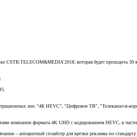
е CSTB.TELECOM&MEDIA’2018, которая будет проходить 30 янва
:
35.
трационных зон: "4К HEVC", "Цифровое ТВ", "Телеканал-в-кор
ктами компании формата 4K UHD с кодированием HEVC, в частн
омпании – аппаратный сплайсер для врезки рекламы по стандарт