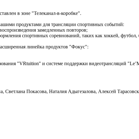
тавлен в зоне "Телеканал-в-коробке".
 нашими продуктами для трансляции спортивных событий:
 воспроизведения замедленных повторов;
ормления спортивных соревнований, таких как хоккей, футбол, 
расширенная линейка продуктов "Фокус":
азования "VRtuition" и системе поддержки видеотрансляций "Le’M
 Светлана Покасова, Наталия Адыгезалова, Алексей Тарасовск