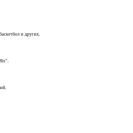
баскетбол и других.
ix".
ий.