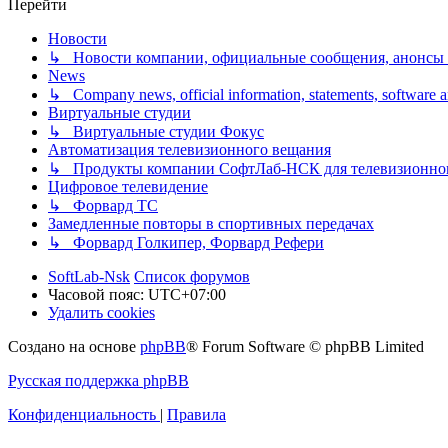
Перейти
Новости
↳ Новости компании, официальные сообщения, анонсы
News
↳ Company news, official information, statements, software
Виртуальные студии
↳ Виртуальные студии Фокус
Автоматизация телевизионного вещания
↳ Продукты компании СофтЛаб-НСК для телевизионно
Цифровое телевидение
↳ Форвард ТС
Замедленные повторы в спортивных передачах
↳ Форвард Голкипер, Форвард Рефери
SoftLab-Nsk
Список форумов
Часовой пояс:
UTC+07:00
Удалить cookies
Создано на основе
phpBB
® Forum Software © phpBB Limited
Русская поддержка phpBB
Конфиденциальность
|
Правила