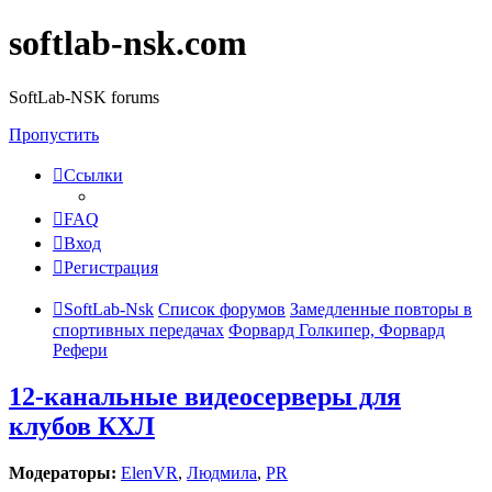
softlab-nsk.com
SoftLab-NSK forums
Пропустить
Ссылки
FAQ
Вход
Регистрация
SoftLab-Nsk
Список форумов
Замедленные повторы в
спортивных передачах
Форвард Голкипер, Форвард
Рефери
12-канальные видеосерверы для
клубов КХЛ
Модераторы:
ElenVR
,
Людмила
,
PR