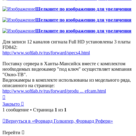
Щелкните по изображению для увеличения
Щелкните по изображению для увеличения
Щелкните по изображению для увеличения
Для записи 12 каналов сигнала Full HD установлены 3 платы
FD842:
http://www.softlab.tv/rus/forward/specs4.html
Поставку сервера в Ханты-Мансийск вместе с комплектом
необходимых видеокамер "под ключ" осуществляет компания
"Окно-ТВ".
Видеокамеры в комплекте использованы из модельного ряда,
описанного на странице:
http://www.softlab.tv/rus/forward/produ ... efcam.html
Вернуться
к
Закрыто
началу
1 сообщение • Страница
1
из
1
Вернуться в «Форвард Голкипер, Форвард Рефери»
Перейти