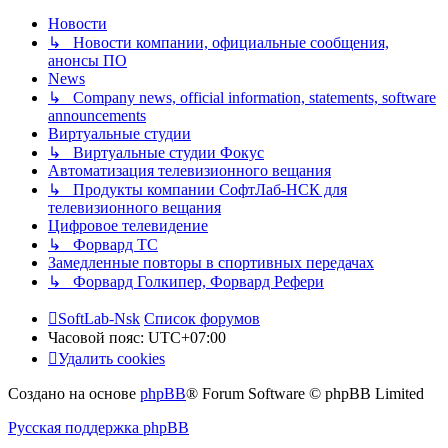
Новости
↳ Новости компании, официальные сообщения,
анонсы ПО
News
↳ Company news, official information, statements, software
announcements
Виртуальные студии
↳ Виртуальные студии Фокус
Автоматизация телевизионного вещания
↳ Продукты компании СофтЛаб-НСК для
телевизионного вещания
Цифровое телевидение
↳ Форвард ТС
Замедленные повторы в спортивных передачах
↳ Форвард Голкипер, Форвард Рефери
SoftLab-Nsk
Список форумов
Часовой пояс:
UTC+07:00
Удалить cookies
Создано на основе
phpBB
® Forum Software © phpBB Limited
Русская поддержка phpBB