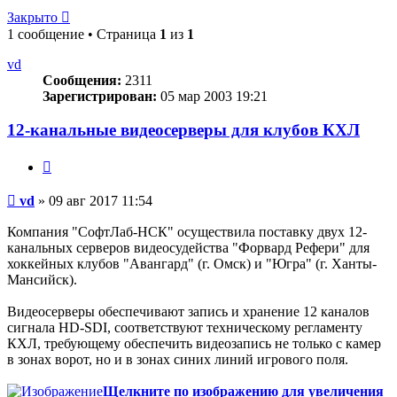
Закрыто
1 сообщение • Страница
1
из
1
vd
Сообщения:
2311
Зарегистрирован:
05 мар 2003 19:21
12-канальные видеосерверы для клубов КХЛ
Цитата
Сообщение
vd
»
09 авг 2017 11:54
Компания "СофтЛаб-НСК" осуществила поставку двух 12-
канальных серверов видеосудейства "Форвард Рефери" для
хоккейных клубов "Авангард" (г. Омск) и "Югра" (г. Ханты-
Мансийск).
Видеосерверы обеспечивают запись и хранение 12 каналов
сигнала HD-SDI, соответствуют техническому регламенту
КХЛ, требующему обеспечить видеозапись не только с камер
в зонах ворот, но и в зонах синих линий игрового поля.
Щелкните по изображению для увеличения