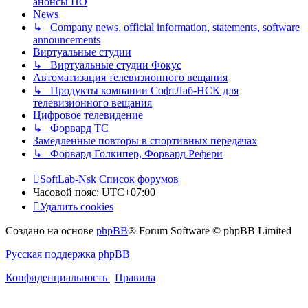
анонсы ПО
News
↳ Company news, official information, statements, software
announcements
Виртуальные студии
↳ Виртуальные студии Фокус
Автоматизация телевизионного вещания
↳ Продукты компании СофтЛаб-НСК для
телевизионного вещания
Цифровое телевидение
↳ Форвард ТС
Замедленные повторы в спортивных передачах
↳ Форвард Голкипер, Форвард Рефери
SoftLab-Nsk
Список форумов
Часовой пояс:
UTC+07:00
Удалить cookies
Создано на основе
phpBB
® Forum Software © phpBB Limited
Русская поддержка phpBB
Конфиденциальность
|
Правила