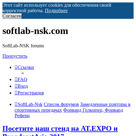
Этот сайт использует cookies для обеспечения своей
корректной работы.
Подробнее
Согласен
softlab-nsk.com
SoftLab-NSK forums
Пропустить
Ссылки
FAQ
Вход
Регистрация
SoftLab-Nsk
Список форумов
Замедленные повторы в
спортивных передачах
Форвард Голкипер, Форвард
Рефери
Посетите наш стенд на AT.EXPO и