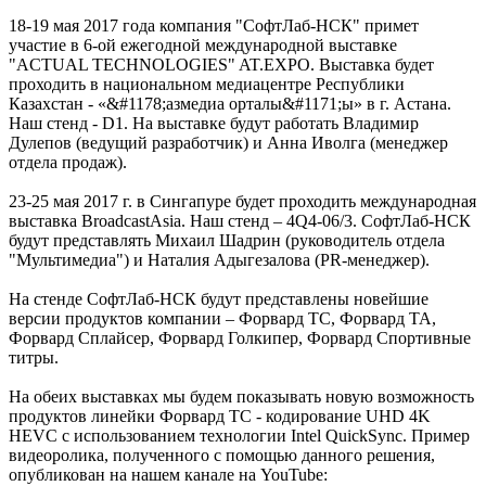
18-19 мая 2017 года компания "СофтЛаб-НСК" примет
участие в 6-ой ежегодной международной выставке
"ACTUAL TECHNOLOGIES" AT.EXPO. Выставка будет
проходить в национальном медиацентре Республики
Казахстан - «&#1178;азмедиа орталы&#1171;ы» в г. Астана.
Наш стенд - D1. На выставке будут работать Владимир
Дулепов (ведущий разработчик) и Анна Иволга (менеджер
отдела продаж).
23-25 мая 2017 г. в Сингапуре будет проходить международная
выставка BroadcastAsia. Наш стенд – 4Q4-06/3. СофтЛаб-НСК
будут представлять Михаил Шадрин (руководитель отдела
"Мультимедиа") и Наталия Адыгезалова (PR-менеджер).
На стенде СофтЛаб-НСК будут представлены новейшие
версии продуктов компании – Форвард ТС, Форвард ТА,
Форвард Сплайсер, Форвард Голкипер, Форвард Спортивные
титры.
На обеих выставках мы будем показывать новую возможность
продуктов линейки Форвард ТС - кодирование UHD 4K
HEVC с использованием технологии Intel QuickSync. Пример
видеоролика, полученного с помощью данного решения,
опубликован на нашем канале на YouTube: