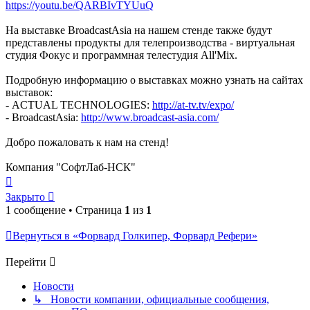
https://youtu.be/QARBIvTYUuQ
На выставке BroadcastAsia на нашем стенде также будут
представлены продукты для телепроизводства - виртуальная
студия Фокус и программная телестудия All'Mix.
Подробную информацию о выставках можно узнать на сайтах
выставок:
- ACTUAL TECHNOLOGIES:
http://at-tv.tv/expo/
- BroadcastAsia:
http://www.broadcast-asia.com/
Добро пожаловать к нам на стенд!
Компания "СофтЛаб-НСК"
Вернуться
к
Закрыто
началу
1 сообщение • Страница
1
из
1
Вернуться в «Форвард Голкипер, Форвард Рефери»
Перейти
Новости
↳ Новости компании, официальные сообщения,