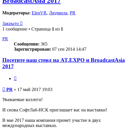
BroadcastAsia 2017
Модераторы:
ElenVR
,
Людмила
,
PR
Закрыто
1 сообщение • Страница
1
из
1
PR
Сообщения:
365
Зарегистрирован:
07 сен 2014 14:47
Посетите наш стенд на AT.EXPO и BroadcastAsia
2017
Цитата
Сообщение
PR
»
17 май 2017 19:03
Уважаемые коллеги!
И снова СофтЛаб-НСК приглашает вас на выставки!
В мае 2017 наша компания примет участие в двух
международных выставках.