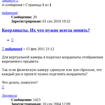
Закрыто
4 сообщения • Страница
1
из
1
mdiamond
Сообщения:
20
Зарегистрирован:
03 сен 2010 19:32
Координаты. Их что нужно всегда менять?
Цитата
Сообщение
mdiamond
»
15 фев 2011 21:12
Для виртуальной камеры я подогнал координаты отображения
вырезаемого предмета.
Так если физическую камеру сдвинули или зум сбросили, что
каждый раз в проекте нужно подгонять координаты?
Что делать, помогите?
Вернуться
к
началу
Людмила
Сообщения:
1415
Зарегистрирован:
10 сен 2004 12:09