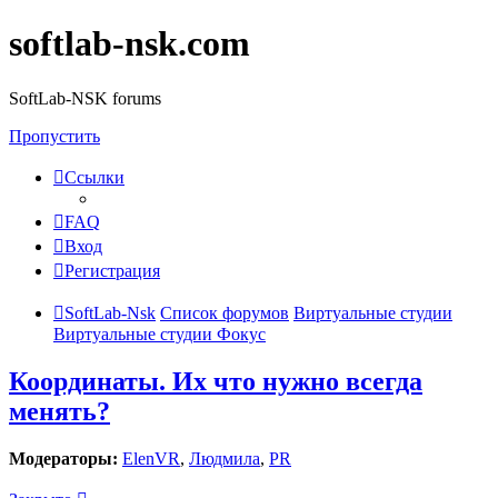
softlab-nsk.com
SoftLab-NSK forums
Пропустить
Ссылки
FAQ
Вход
Регистрация
SoftLab-Nsk
Список форумов
Виртуальные студии
Виртуальные студии Фокус
Координаты. Их что нужно всегда
менять?
Модераторы:
ElenVR
,
Людмила
,
PR