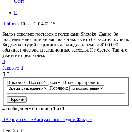
Сайт
пользователя
bbm
Цитата
Сообщение
bbm
»
10 окт 2014 02:15
Было несколько поставок с головками Shotoku. Давно. За
последние лет пять не нашлось никого, кто бы захотел купить.
Бюджеты студий с трэкингом выходят далеко за $100.000
обычно, плюс эксплуатационные расходы. Не бьётся. Так что
уже и не предлагаем.
Вернуться
к
Закрыто
началу
Показать:
Поле сортировки:
Порядок:
4 сообщения • Страница
1
из
1
Вернуться в «Виртуальные студии Фокус»
Перейти