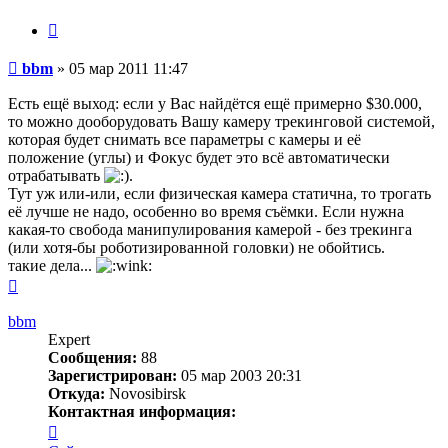
пользователя
bbm
Цитата
Сообщение
bbm
»
05 мар 2011 11:47
Есть ещё выход: если у Вас найдётся ещё примерно $30.000,
то можно дооборудовать Вашу камеру трекинговой системой,
которая будет снимать все параметры с камеры и её
положение (углы) и Фокус будет это всё автоматически
отрабатывать
.
Тут уж или-или, если физическая камера статична, то трогать
её лучше не надо, особенно во время съёмки. Если нужна
какая-то свобода манипулирования камерой - без трекинга
(или хотя-бы роботизированной головки) не обойтись.
такие дела...
Вернуться
к
началу
bbm
Expert
Сообщения:
88
Зарегистрирован:
05 мар 2003 20:31
Откуда:
Novosibirsk
Контактная информация:
Контактная
информация