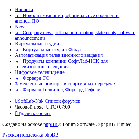
Новости
↳ Новости компании, официальные сообщения,
анонсы ПО
News
↳ Company news, official information, statements, software
announcements
Виртуальные студии
↳ Виртуальные студии Фокус
Автоматизация телевизионного вещания
↳ Продукты компании СофтЛаб-НСК для
телевизионного вещания
Цифровое телевидение
↳ Форвард ТС
Замедленные повторы в спортивных передачах
↳ Форвард Голкипер, Форвард Рефери
SoftLab-Nsk
Список форумов
Часовой пояс:
UTC+07:00
Удалить cookies
Создано на основе
phpBB
® Forum Software © phpBB Limited
Русская поддержка phpBB