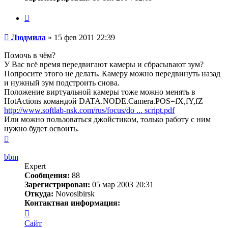
Цитата
Сообщение
Людмила
»
15 фев 2011 22:39
Помочь в чём?
У Вас всё время передвигают камеры и сбрасывают зум?
Попросите этого не делать. Камеру можно передвинуть назад
и нужный зум подстроить снова.
Положение виртуальной камеры тоже можно менять в
HotActions командой DATA.NODE.Camera.POS=fX,fY,fZ
http://www.softlab-nsk.com/rus/focus/do ... script.pdf
Или можно пользоваться джойстиком, только работу с ним
нужно будет освоить.
Вернуться
к
началу
bbm
Expert
Сообщения:
88
Зарегистрирован:
05 мар 2003 20:31
Откуда:
Novosibirsk
Контактная информация:
Контактная
информация
Сайт