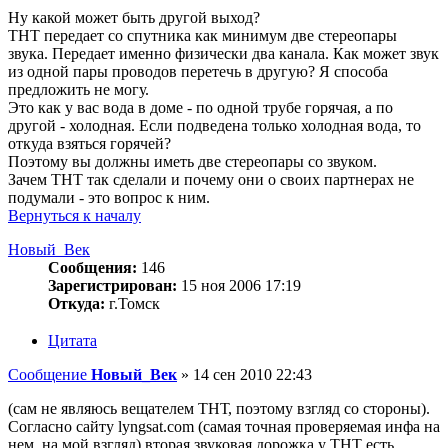
Ну какой может быть другой выход?
ТНТ передает со спутника как минимум две стереопары
звука. Передает именно физически два канала. Как может звук
из одной пары проводов перетечь в другую? Я способа
предложить не могу.
Это как у вас вода в доме - по одной трубе горячая, а по
другой - холодная. Если подведена только холодная вода, то
откуда взяться горячей?
Поэтому вы должны иметь две стереопары со звуком.
Зачем ТНТ так сделали и почему они о своих партнерах не
подумали - это вопрос к ним.
Вернуться к началу
Новый_Век
Сообщения:
146
Зарегистрирован:
15 ноя 2006 17:19
Откуда:
г.Томск
Цитата
Сообщение
Новый_Век
»
14 сен 2010 22:43
(сам не являюсь вещателем ТНТ, поэтому взгляд со стороны).
Согласно сайту lyngsat.com (самая точная проверяемая инфа на
нем, на мой взгляд) вторая звуковая дорожка у ТНТ есть