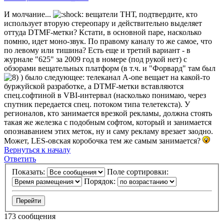
И молчание...
вещатели ТНТ, подтвердите, кто
использует вторую стереопару и действительно выделяет
оттуда DTMF-метки? Кстати, в основной паре, насколько
помню, идет моно-звук. По правому каналу то же самое, что
по левому или тишина? Есть еще и третий вариант - в
журнале "625" за 2009 год в номере (под рукой нет) с
обзорами вещательных платформ (в т.ч. и "Форвард" там был
) было следующее: телеканал A-one вещает на какой-то
буржуйской разработке, а DTMF-метки вставляются
спец.софтиной в VBI-интервал (насколько понимаю, через
спутник передается спец. потоком типа телетекста). У
регионалов, кто занимается врезкой рекламы, должна стоять
такая же железка с подобным софтом, который и занимается
опознаванием этих меток, ну и саму рекламу врезает заодно.
Может, LES-овская коробочка тем же самым занимается?
Вернуться к началу
Ответить
Показать:
Поле сортировки:
Порядок:
173 сообщения