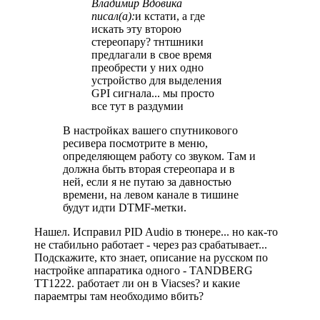
Владимир Вдовика
писал(а):
и кстати, а где
искать эту второю
стереопару? тнтшники
предлагали в свое время
преобрести у них одно
устройство для выделения
GPI сигнала... мы просто
все тут в раздумии
В настройках вашего спутникового
ресивера посмотрите в меню,
определяющем работу со звуком. Там и
должна быть вторая стереопара и в
ней, если я не путаю за давностью
времени, на левом канале в тишине
будут идти DTMF-метки.
Нашел. Исправил PID Audio в тюнере... но как-то
не стабильно работает - через раз срабатывает...
Подскажите, кто знает, описание на русском по
настройке аппаратика одного - TANDBERG
TT1222. работает ли он в Viacses? и какие
параемтры там необходимо вбить?