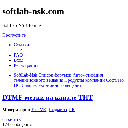
softlab-nsk.com
SoftLab-NSK forums
Пропустить
Ссылки
FAQ
Вход
Регистрация
SoftLab-Nsk
Список форумов
Автоматизация
телевизионного вещания
Продукты компании СофтЛаб-
НСК для телевизионного вещания
DTMF-метки на канале ТНТ
Модераторы:
ElenVR
,
Людмила
,
PR
Ответить
173 сообщения