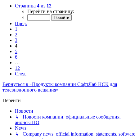
Страница
4
из
12
Перейти на страницу:
Пред.
1
2
3
4
5
6
…
12
След.
Вернуться в «Продукты компании СофтЛаб-НСК для
телевизионного вещания»
Перейти
Новости
↳ Новости компании, официальные сообщения,
анонсы ПО
News
↳ Company news, official information, statements, software