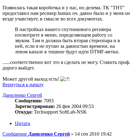
Появилась такая коробочка и у нас, но делема. ТК "ТНТ"
предоставил нам ресивер humax оч. давно было и у меня он
везде учавствует, в смысле во всех документах.
В настройках вашего спутникового ресивера
посмотрите в меню, определяющем работу со
звуком. Там и должна быть вторая стереопара и в
ней, если я не путаю за давностью времени, на
левом канале в тишине будут идти DTMF-метки.
......соответственно вот это я сделать не могу. Ставить проф.
дорого выйдет.
Может другой выход есть!
Вернуться к началу
Даниленко Сергей
Сообщения:
7093
Зарегистрирован:
26 фев 2004 09:53
Откуда:
Techsupport SoftLab-NSK
Цитата
Сообщение
Даниленко Сергей
»
14 сен 2010 19:42