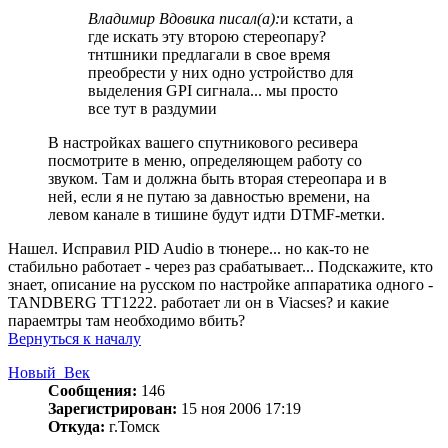
Владимир Вдовика писал(а):
и кстати, а
где искать эту второю стереопару?
тнтшники предлагали в свое время
преобрести у них одно устройство для
выделения GPI сигнала... мы просто
все тут в раздумии
В настройках вашего спутникового ресивера
посмотрите в меню, определяющем работу со
звуком. Там и должна быть вторая стереопара и в
ней, если я не путаю за давностью времени, на
левом канале в тишине будут идти DTMF-метки.
Нашел. Исправил PID Audio в тюнере... но как-то не
стабильно работает - через раз срабатывает... Подскажите, кто
знает, описание на русском по настройке аппаратика одного -
TANDBERG TT1222. работает ли он в Viacses? и какие
параемтры там необходимо вбить?
Вернуться к началу
Новый_Век
Сообщения:
146
Зарегистрирован:
15 ноя 2006 17:19
Откуда:
г.Томск