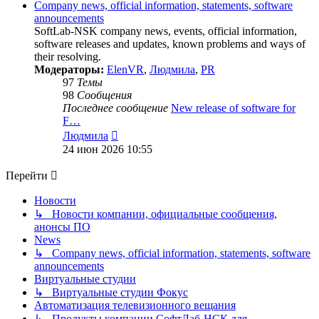
Company news, official information, statements, software
announcements
SoftLab-NSK company news, events, official information,
software releases and updates, known problems and ways of
their resolving.
Модераторы:
ElenVR
,
Людмила
,
PR
97
Темы
98
Сообщения
Последнее сообщение
New release of software for
F…
Перейти
Людмила
к
24 июн 2026 10:55
последнему
сообщению
Перейти
Новости
↳ Новости компании, официальные сообщения,
анонсы ПО
News
↳ Company news, official information, statements, software
announcements
Виртуальные студии
↳ Виртуальные студии Фокус
Автоматизация телевизионного вещания
↳ Продукты компании СофтЛаб-НСК для