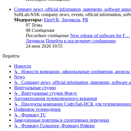
Company news, official information, statements, software ann
SoftLab-NSK company news, events, official information, softw
Модераторы:
ElenVR
,
Людмила
,
PR
97
Темы
98
Сообщения
Последнее сообщение
New release of software for F…
Людмила
Перейти к последнему сообщению
24 июн 2026 10:55
Перейти
Новости
↳ Новости компании, официальные сообщения, анонсы
News
↳ Company news, official information, statements, software
Виртуальные студии
↳ Виртуальные студии Фокус
Автоматизация телевизионного вещания
↳ Продукты компании СофтЛаб-НСК для телевизионно
Цифровое телевидение
↳ Форвард ТС
Замедленные повторы в спортивных передачах
↳ Форвард Голкипер, Форвард Рефери