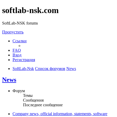
softlab-nsk.com
SoftLab-NSK forums
Пропустить
Ссылки
FAQ
Вход
Регистрация
SoftLab-Nsk
Список форумов
News
News
Форум
Темы
Сообщения
Последнее сообщение
Company news, official information, statements, software