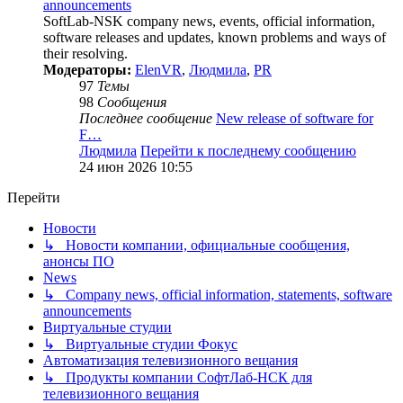
announcements
SoftLab-NSK company news, events, official information,
software releases and updates, known problems and ways of
their resolving.
Модераторы:
ElenVR
,
Людмила
,
PR
97
Темы
98
Сообщения
Последнее сообщение
New release of software for
F…
Людмила
Перейти к последнему сообщению
24 июн 2026 10:55
Перейти
Новости
↳ Новости компании, официальные сообщения,
анонсы ПО
News
↳ Company news, official information, statements, software
announcements
Виртуальные студии
↳ Виртуальные студии Фокус
Автоматизация телевизионного вещания
↳ Продукты компании СофтЛаб-НСК для
телевизионного вещания