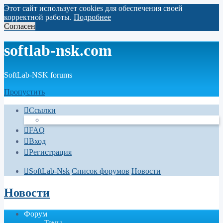
Этот сайт использует cookies для обеспечения своей
корректной работы.
Подробнее
Согласен
softlab-nsk.com
SoftLab-NSK forums
Пропустить
Ссылки
FAQ
Вход
Регистрация
SoftLab-Nsk
Список форумов
Новости
Новости
Форум
Темы