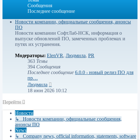
Сообщения
Последнее сообщение
Новости компании, официальные сообщения, анонсы
ПО
Новости компании СофтЛаб-НСК, информация о
выпуске обновлений ПО, замеченных проблемах и
путях их устранения.
Модераторы:
ElenVR
,
Людмила
,
PR
363
Темы
394
Сообщения
Последнее сообщение
6.0.0 - новый релиз ПО для
пр…
Перейти
Людмила
к
18 июн 2026 10:12
последнему
сообщению
Перейти
Новости
↳ Новости компании, официальные сообщения,
анонсы ПО
News
↳ Company news, official information, statements, software