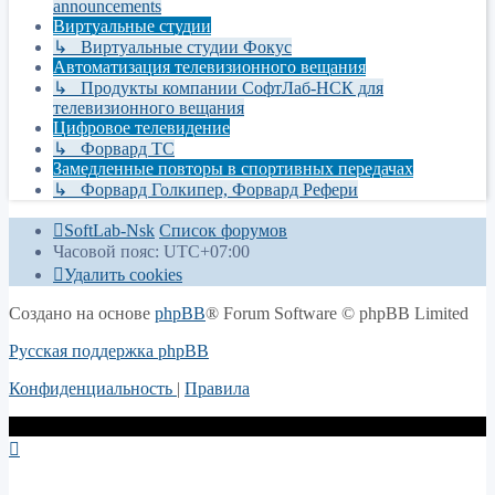
announcements
Виртуальные студии
↳ Виртуальные студии Фокус
Автоматизация телевизионного вещания
↳ Продукты компании СофтЛаб-НСК для
телевизионного вещания
Цифровое телевидение
↳ Форвард ТС
Замедленные повторы в спортивных передачах
↳ Форвард Голкипер, Форвард Рефери
SoftLab-Nsk
Список форумов
Часовой пояс:
UTC+07:00
Удалить cookies
Создано на основе
phpBB
® Forum Software © phpBB Limited
Русская поддержка phpBB
Конфиденциальность
|
Правила