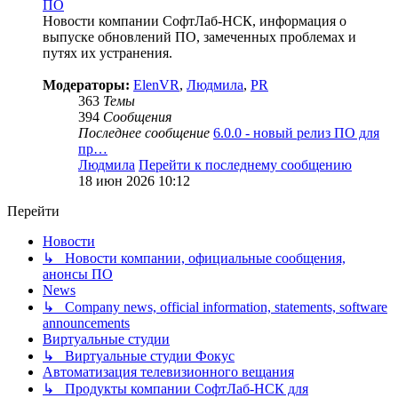
ПО
Новости компании СофтЛаб-НСК, информация о
выпуске обновлений ПО, замеченных проблемах и
путях их устранения.
Модераторы:
ElenVR
,
Людмила
,
PR
363
Темы
394
Сообщения
Последнее сообщение
6.0.0 - новый релиз ПО для
пр…
Людмила
Перейти к последнему сообщению
18 июн 2026 10:12
Перейти
Новости
↳ Новости компании, официальные сообщения,
анонсы ПО
News
↳ Company news, official information, statements, software
announcements
Виртуальные студии
↳ Виртуальные студии Фокус
Автоматизация телевизионного вещания
↳ Продукты компании СофтЛаб-НСК для