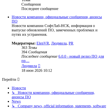
Сообщения
Последнее сообщение
Новости компании, официальные сообщения, анонсы
ПО
Новости компании СофтЛаб-НСК, информация о
выпуске обновлений ПО, замеченных проблемах и
путях их устранения.
Модераторы:
ElenVR
,
Людмила
,
PR
363
Темы
394
Сообщения
Последнее сообщение
6.0.0 - новый релиз ПО для
пр…
Перейти
Людмила
к
18 июн 2026 10:12
последнему
сообщению
Перейти
Новости
↳ Новости компании, официальные сообщения,
анонсы ПО
News
↳ Company news, official information, statements, software