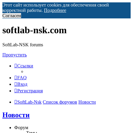
Этот сайт использует cookies для обеспечения своей
корректной работы.
Подробнее
Согласен
softlab-nsk.com
SoftLab-NSK forums
Пропустить
Ссылки
FAQ
Вход
Регистрация
SoftLab-Nsk
Список форумов
Новости
Новости
Форум
Темы