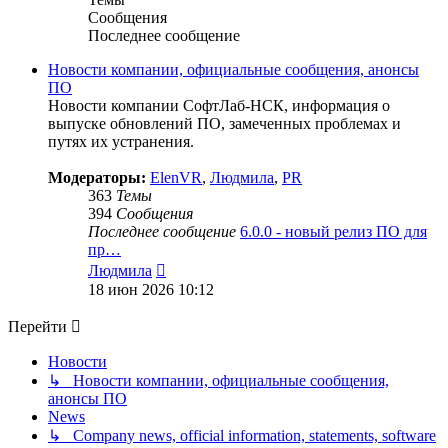
Сообщения
Последнее сообщение
Новости компании, официальные сообщения, анонсы
ПО
Новости компании СофтЛаб-НСК, информация о
выпуске обновлений ПО, замеченных проблемах и
путях их устранения.
Модераторы:
ElenVR
,
Людмила
,
PR
363
Темы
394
Сообщения
Последнее сообщение
6.0.0 - новый релиз ПО для
пр…
Перейти
Людмила
к
18 июн 2026 10:12
последнему
сообщению
Перейти
Новости
↳ Новости компании, официальные сообщения,
анонсы ПО
News
↳ Company news, official information, statements, software