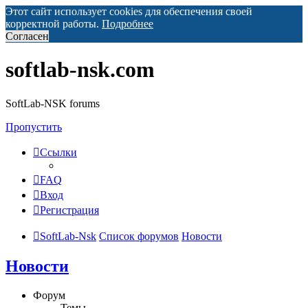
Этот сайт использует cookies для обеспечения своей
корректной работы.
Подробнее
Согласен
softlab-nsk.com
SoftLab-NSK forums
Пропустить
Ссылки
FAQ
Вход
Регистрация
SoftLab-Nsk
Список форумов
Новости
Новости
Форум
Темы