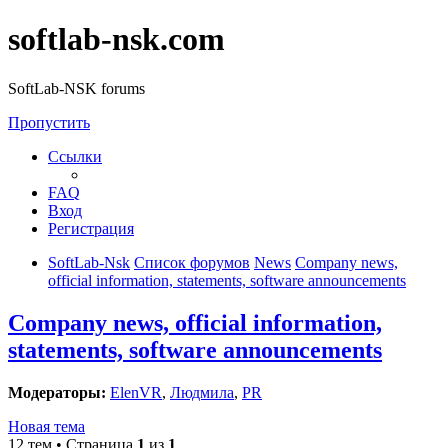
softlab-nsk.com
SoftLab-NSK forums
Пропустить
Ссылки
FAQ
Вход
Регистрация
SoftLab-Nsk
Список форумов
News
Company news,
official information, statements, software announcements
Company news, official information,
statements, software announcements
Модераторы:
ElenVR
,
Людмила
,
PR
Новая тема
12 тем • Страница
1
из
1