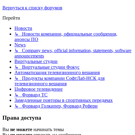
Вернуться к списку форумов
Перейти
Новости
↳ Новости компании, официальные сообщения,
анонсы ПО
News
↳ Company news, official information, statements, software
announcements
Виртуальные студии
↳ Виртуальные студии Фокус
Автоматизация телевизионного вещания
↳ Продукты компании СофтЛаб-НСК для
телевизионного вещания
Цифровое телевидение
↳ Форвард ТС
Замедленные повторы в спортивных передачах
↳ Форвард Голкипер, Форвард Рефери
Права доступа
Вы
не можете
начинать темы
Вы
не можете
отвечать на сообщения