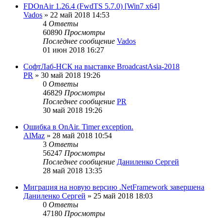
FDOnAir 1.26.4 (FwdTS 5.7.0) [Win7 x64]
Vados
»
22 май 2018 14:53
4
Ответы
60890
Просмотры
Последнее сообщение
Vados
01 июн 2018 16:27
СофтЛаб-НСК на выставке BroadcastAsia-2018
PR
»
30 май 2018 19:26
0
Ответы
46829
Просмотры
Последнее сообщение
PR
30 май 2018 19:26
Ошибка в OnAir. Timer exception.
AlMaz
»
28 май 2018 10:54
3
Ответы
56247
Просмотры
Последнее сообщение
Даниленко Сергей
28 май 2018 13:35
Миграция на новую версию .NetFramework завершена
Даниленко Сергей
»
25 май 2018 18:03
0
Ответы
47180
Просмотры