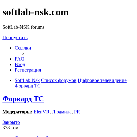
softlab-nsk.com
SoftLab-NSK forums
Пропустить
Ссылки
FAQ
Вход
Регистрация
SoftLab-Nsk
Список форумов
Цифровое телевидение
Форвард ТС
Форвард ТС
Модераторы:
ElenVR
,
Людмила
,
PR
Закрыто
378 тем