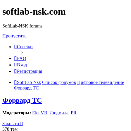
softlab-nsk.com
SoftLab-NSK forums
Пропустить
Ссылки
FAQ
Вход
Регистрация
SoftLab-Nsk
Список форумов
Цифровое телевидение
Форвард ТС
Форвард ТС
Модераторы:
ElenVR
,
Людмила
,
PR
Закрыто
378 тем