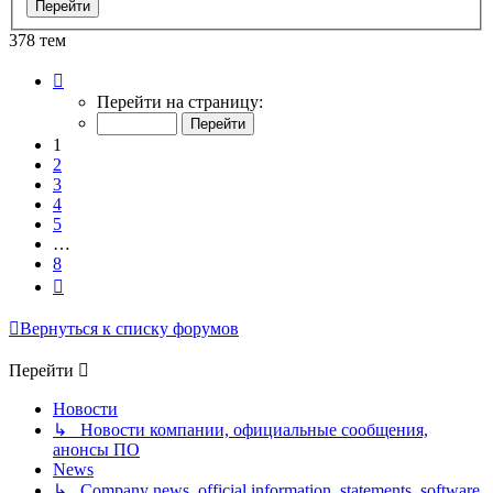
378 тем
Страница
1
Перейти на страницу:
из
8
1
2
3
4
5
…
8
След.
Вернуться к списку форумов
Перейти
Новости
↳ Новости компании, официальные сообщения,
анонсы ПО
News
↳ Company news, official information, statements, software