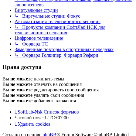
announcements
Виртуальные студии
↳ Виртуальные студии Фокус
Автоматизация телевизионного вещания
↳ Продукты компании СофтЛаб-НСК для
телевизионного вещания
Цифровое телевидение
↳ Форвард ТС
Замедленные повторы в спортивных передачах
↳ Форвард Голкипер, Форвард Рефери
Права доступа
Вы
не можете
начинать темы
Вы
не можете
отвечать на сообщения
Вы
не можете
редактировать свои сообщения
Вы
не можете
удалять свои сообщения
Вы
не можете
добавлять вложения
SoftLab-Nsk
Список форумов
Часовой пояс:
UTC+07:00
Удалить cookies
Создано на основе
phpBB
® Forum Software © phpBB Limited