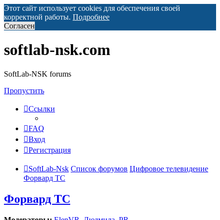
Этот сайт использует cookies для обеспечения своей
корректной работы.
Подробнее
Согласен
softlab-nsk.com
SoftLab-NSK forums
Пропустить
Ссылки
FAQ
Вход
Регистрация
SoftLab-Nsk
Список форумов
Цифровое телевидение
Форвард ТС
Форвард ТС
Модераторы:
ElenVR
,
Людмила
,
PR