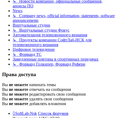
↳ Новости компании, официальные сообщения,
анонсы ПО
News
↳ Company news, official information, statements, software
announcements
Виртуальные студии
↳ Виртуальные студии Фокус
Автоматизация телевизионного вещания
↳ Продукты компании СофтЛаб-НСК для
телевизионного вещания
Цифровое телевидение
↳ Форвард ТС
Замедленные повторы в спортивных передачах
↳ Форвард Голкипер, Форвард Рефери
Права доступа
Вы
не можете
начинать темы
Вы
не можете
отвечать на сообщения
Вы
не можете
редактировать свои сообщения
Вы
не можете
удалять свои сообщения
Вы
не можете
добавлять вложения
SoftLab-Nsk
Список форумов