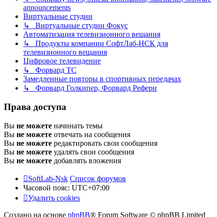
announcements
Виртуальные студии
↳ Виртуальные студии Фокус
Автоматизация телевизионного вещания
↳ Продукты компании СофтЛаб-НСК для
телевизионного вещания
Цифровое телевидение
↳ Форвард ТС
Замедленные повторы в спортивных передачах
↳ Форвард Голкипер, Форвард Рефери
Права доступа
Вы
не можете
начинать темы
Вы
не можете
отвечать на сообщения
Вы
не можете
редактировать свои сообщения
Вы
не можете
удалять свои сообщения
Вы
не можете
добавлять вложения
SoftLab-Nsk
Список форумов
Часовой пояс:
UTC+07:00
Удалить cookies
Создано на основе
phpBB
® Forum Software © phpBB Limited