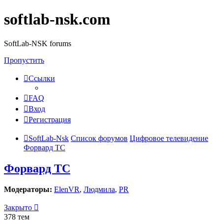
softlab-nsk.com
SoftLab-NSK forums
Пропустить
Ссылки
FAQ
Вход
Регистрация
SoftLab-Nsk
Список форумов
Цифровое телевидение
Форвард ТС
Форвард ТС
Модераторы:
ElenVR
,
Людмила
,
PR
Закрыто
378 тем