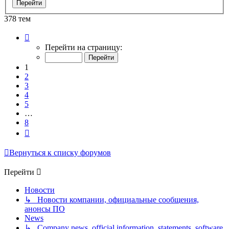
378 тем
Страница
1
Перейти на страницу:
из
8
1
2
3
4
5
…
8
След.
Вернуться к списку форумов
Перейти
Новости
↳ Новости компании, официальные сообщения,
анонсы ПО
News
↳ Company news, official information, statements, software