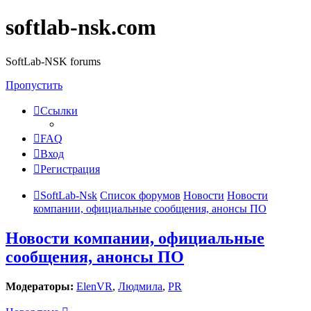
softlab-nsk.com
SoftLab-NSK forums
Пропустить
Ссылки
FAQ
Вход
Регистрация
SoftLab-Nsk
Список форумов
Новости
Новости
компании, официальные сообщения, анонсы ПО
Новости компании, официальные
сообщения, анонсы ПО
Модераторы:
ElenVR
,
Людмила
,
PR