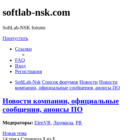
softlab-nsk.com
SoftLab-NSK forums
Пропустить
Ссылки
FAQ
Вход
Регистрация
SoftLab-Nsk
Список форумов
Новости
Новости
компании, официальные сообщения, анонсы ПО
Новости компании, официальные
сообщения, анонсы ПО
Модераторы:
ElenVR
,
Людмила
,
PR
Новая тема
14 тем • Страница
1
из
1