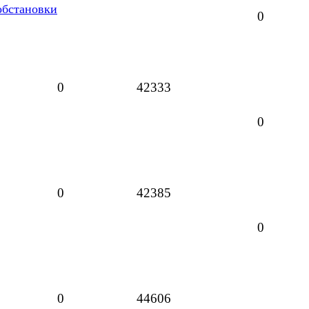
обстановки
0
0
42333
0
0
42385
0
0
44606