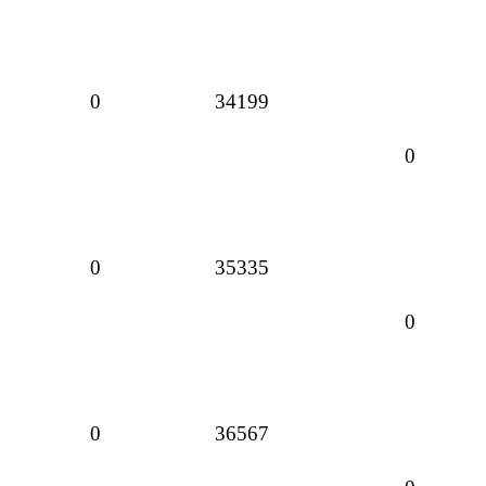
0
34199
0
0
35335
0
0
36567