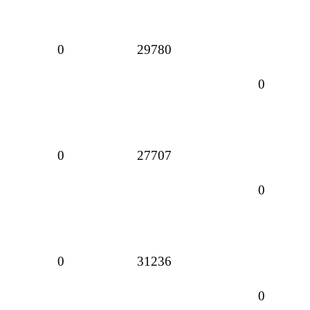
0
29780
0
0
27707
0
0
31236
0