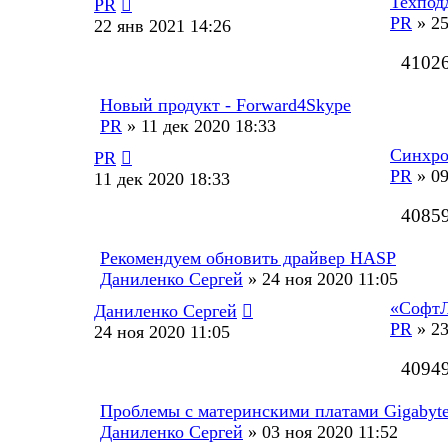
Техпод
PR
PR
»
25
22 янв 2021 14:26
4102
Новый продукт - Forward4Skype
PR
»
11 дек 2020 18:33
Синхро
PR
PR
»
09
11 дек 2020 18:33
4085
Рекомендуем обновить драйвер HASP
Даниленко Сергей
»
24 ноя 2020 11:05
«СофтЛ
Даниленко Сергей
PR
»
23
24 ноя 2020 11:05
4094
Проблемы с материнскими платами Gigabyt
Даниленко Сергей
»
03 ноя 2020 11:52