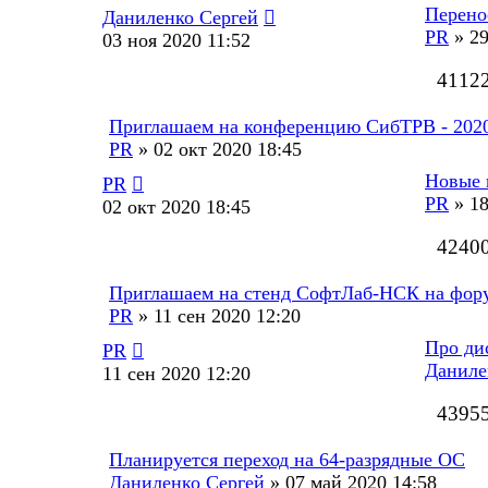
Перено
Даниленко Сергей
PR
»
29
03 ноя 2020 11:52
4112
Приглашаем на конференцию СибТРВ - 202
PR
»
02 окт 2020 18:45
Новые 
PR
PR
»
18
02 окт 2020 18:45
4240
Приглашаем на стенд СофтЛаб-НСК на фо
PR
»
11 сен 2020 12:20
Про ди
PR
Даниле
11 сен 2020 12:20
4395
Планируется переход на 64-разрядные ОС
Даниленко Сергей
»
07 май 2020 14:58