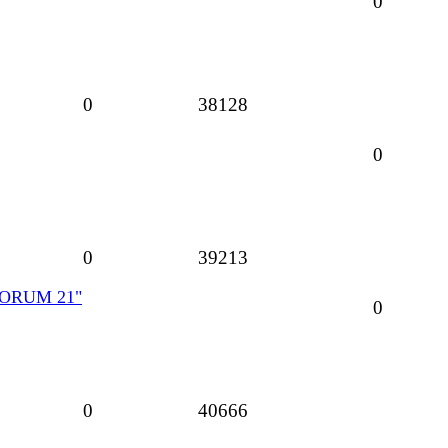
0
0
38128
0
0
39213
FORUM 21"
0
0
40666