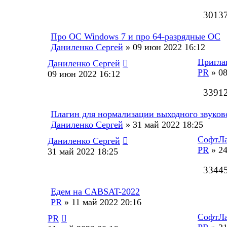
3013
Про ОС Windows 7 и про 64-разрядные ОС
Даниленко Сергей
»
09 июн 2022 16:12
Пригла
Даниленко Сергей
PR
»
08
09 июн 2022 16:12
3391
Плагин для нормализации выходного звуков
Даниленко Сергей
»
31 май 2022 18:25
СофтЛа
Даниленко Сергей
PR
»
24
31 май 2022 18:25
3344
Едем на CABSAT-2022
PR
»
11 май 2022 20:16
СофтЛа
PR