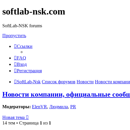
softlab-nsk.com
SoftLab-NSK forums
Пропустить
Ссылки
FAQ
Вход
Регистрация
SoftLab-Nsk
Список форумов
Новости
Новости компани
Новости компании, официальные сооб
Модераторы:
ElenVR
,
Людмила
,
PR
Новая тема
14 тем • Страница
1
из
1