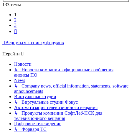
133 темы
1
2
3
След.
Вернуться к списку форумов
Перейти
Новости
↳ Новости компании, официальные сообщения,
анонсы ПО
News
↳ Company news, official information, statements, software
announcements
Виртуальные студии
↳ Виртуальные студии Фокус
Автоматизация телевизионного вещания
↳ Продукты компании СофтЛаб-НСК для
телевизионного вещания
Цифровое телевидение
↳ Форвард ТС