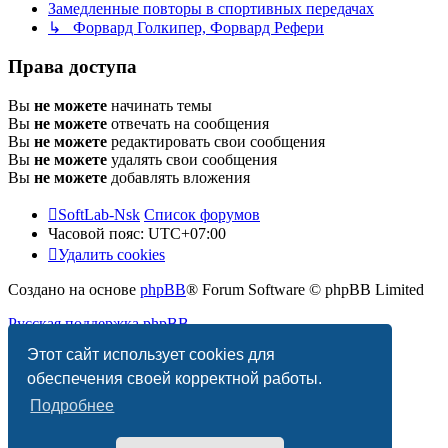
Замедленные повторы в спортивных передачах
↳ Форвард Голкипер, Форвард Рефери
Права доступа
Вы
не можете
начинать темы
Вы
не можете
отвечать на сообщения
Вы
не можете
редактировать свои сообщения
Вы
не можете
удалять свои сообщения
Вы
не можете
добавлять вложения
SoftLab-Nsk
Список форумов
Часовой пояс:
UTC+07:00
Удалить cookies
Создано на основе
phpBB
® Forum Software © phpBB Limited
Русская поддержка phpBB
Этот сайт использует cookies для
Конфиденциальность
|
Правила
обеспечения своей корректной работы.
Подробнее