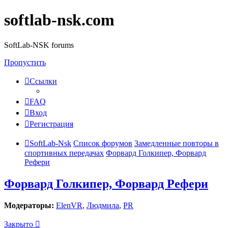
softlab-nsk.com
SoftLab-NSK forums
Пропустить
Ссылки
FAQ
Вход
Регистрация
SoftLab-Nsk
Список форумов
Замедленные повторы в
спортивных передачах
Форвард Голкипер, Форвард
Рефери
Форвард Голкипер, Форвард Рефери
Модераторы:
ElenVR
,
Людмила
,
PR
Закрыто