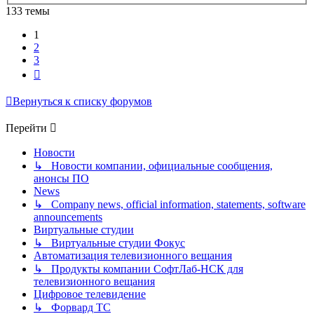
133 темы
1
2
3
След.
Вернуться к списку форумов
Перейти
Новости
↳ Новости компании, официальные сообщения,
анонсы ПО
News
↳ Company news, official information, statements, software
announcements
Виртуальные студии
↳ Виртуальные студии Фокус
Автоматизация телевизионного вещания
↳ Продукты компании СофтЛаб-НСК для
телевизионного вещания
Цифровое телевидение
↳ Форвард ТС