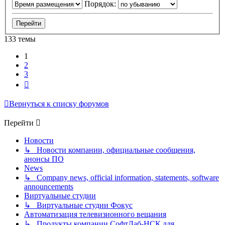
Порядок:
133 темы
1
2
3
След.
Вернуться к списку форумов
Перейти
Новости
↳ Новости компании, официальные сообщения,
анонсы ПО
News
↳ Company news, official information, statements, software
announcements
Виртуальные студии
↳ Виртуальные студии Фокус
Автоматизация телевизионного вещания
↳ Продукты компании СофтЛаб-НСК для