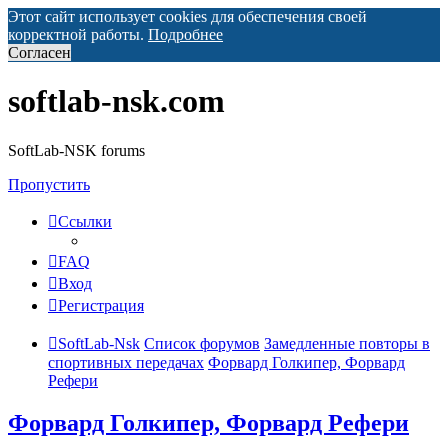
Этот сайт использует cookies для обеспечения своей
корректной работы.
Подробнее
Согласен
softlab-nsk.com
SoftLab-NSK forums
Пропустить
Ссылки
FAQ
Вход
Регистрация
SoftLab-Nsk
Список форумов
Замедленные повторы в
спортивных передачах
Форвард Голкипер, Форвард
Рефери
Форвард Голкипер, Форвард Рефери