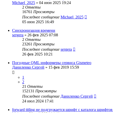
Michael_2025
»
04 июн 2025 19:24
2
Ответы
16761
Просмотры
Последнее сообщение
Michael_2025
05 июн 2025 16:49
Синхронизация времени
sergera
»
26 фев 2025 07:08
2
Ответы
23261
Просмотры
Последнее сообщение
sergera
26 фев 2025 10:21
Погодные QML информеры сервиса Gismeteo
Даниленко Сергей
»
15 фев 2019 15:59
1
2
21
Ответы
152131
Просмотры
Последнее сообщение
Даниленко Сергей
24 июл 2024 17:41
forward titling не подгружается шрифт с каталога шрифто