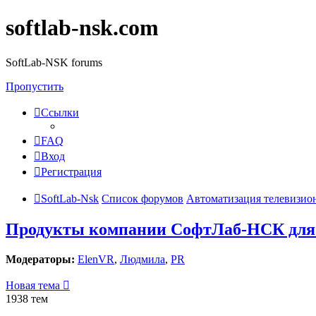
softlab-nsk.com
SoftLab-NSK forums
Пропустить
Ссылки
FAQ
Вход
Регистрация
SoftLab-Nsk
Список форумов
Автоматизация телевизио
Продукты компании СофтЛаб-НСК для 
Модераторы:
ElenVR
,
Людмила
,
PR
Новая тема
1938 тем