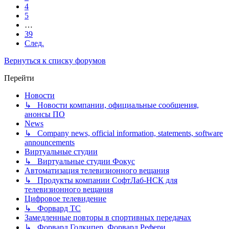
4
5
…
39
След.
Вернуться к списку форумов
Перейти
Новости
↳ Новости компании, официальные сообщения,
анонсы ПО
News
↳ Company news, official information, statements, software
announcements
Виртуальные студии
↳ Виртуальные студии Фокус
Автоматизация телевизионного вещания
↳ Продукты компании СофтЛаб-НСК для
телевизионного вещания
Цифровое телевидение
↳ Форвард ТС
Замедленные повторы в спортивных передачах
↳ Форвард Голкипер, Форвард Рефери