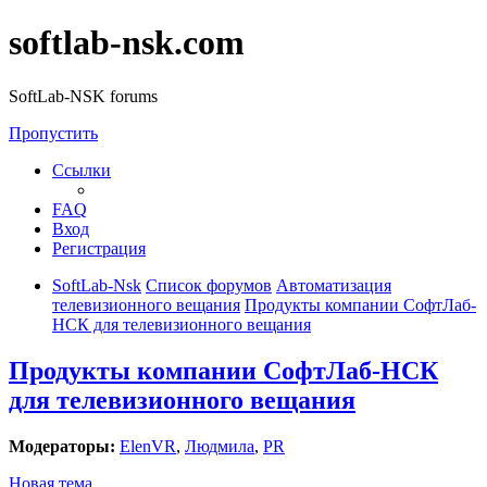
softlab-nsk.com
SoftLab-NSK forums
Пропустить
Ссылки
FAQ
Вход
Регистрация
SoftLab-Nsk
Список форумов
Автоматизация
телевизионного вещания
Продукты компании СофтЛаб-
НСК для телевизионного вещания
Продукты компании СофтЛаб-НСК
для телевизионного вещания
Модераторы:
ElenVR
,
Людмила
,
PR
Новая тема