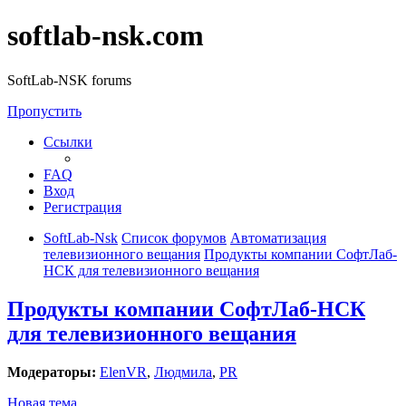
softlab-nsk.com
SoftLab-NSK forums
Пропустить
Ссылки
FAQ
Вход
Регистрация
SoftLab-Nsk
Список форумов
Автоматизация
телевизионного вещания
Продукты компании СофтЛаб-
НСК для телевизионного вещания
Продукты компании СофтЛаб-НСК
для телевизионного вещания
Модераторы:
ElenVR
,
Людмила
,
PR
Новая тема