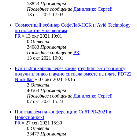
58853
Просмотры
Последнее сообщение
Даниленко Сергей
18 окт 2021 17:03
Совместный вебинар СофтЛаб-НСК и Avid Technology
по новостным решениям
PR
»
13 окт 2021 19:01
0
Ответы
34083
Просмотры
Последнее сообщение
PR
13 окт 2021 19:01
Если hdmi кабель через конвертер hdmi>sdi то я могу
получить видео и аудио сигнала вместе на плате FD722
Nursultan
»
07 окт 2021 10:16
3
Ответы
40563
Просмотры
Последнее сообщение
Даниленко Сергей
07 окт 2021 15:23
Приглашаем на конференцию СибТРВ-2021 в
Новосибирск!
PR
»
27 сен 2021 15:30
0
Ответы
33477
Просмотры