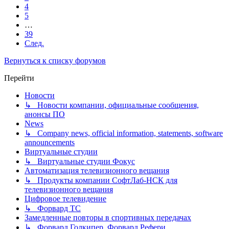
4
5
…
39
След.
Вернуться к списку форумов
Перейти
Новости
↳ Новости компании, официальные сообщения,
анонсы ПО
News
↳ Company news, official information, statements, software
announcements
Виртуальные студии
↳ Виртуальные студии Фокус
Автоматизация телевизионного вещания
↳ Продукты компании СофтЛаб-НСК для
телевизионного вещания
Цифровое телевидение
↳ Форвард ТС
Замедленные повторы в спортивных передачах
↳ Форвард Голкипер, Форвард Рефери