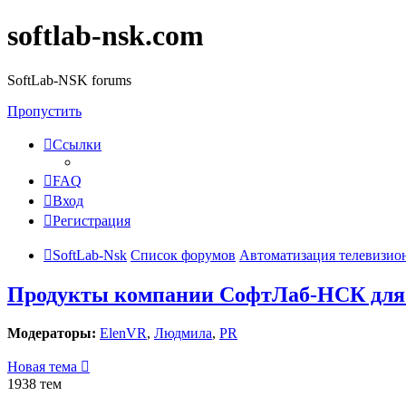
softlab-nsk.com
SoftLab-NSK forums
Пропустить
Ссылки
FAQ
Вход
Регистрация
SoftLab-Nsk
Список форумов
Автоматизация телевизио
Продукты компании СофтЛаб-НСК для 
Модераторы:
ElenVR
,
Людмила
,
PR
Новая тема
1938 тем