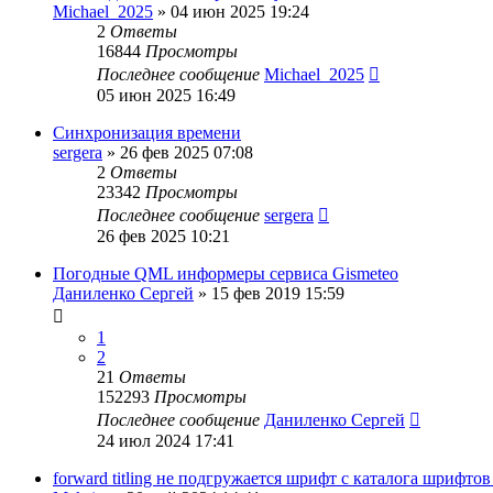
Michael_2025
»
04 июн 2025 19:24
2
Ответы
16844
Просмотры
Последнее сообщение
Michael_2025
05 июн 2025 16:49
Синхронизация времени
sergera
»
26 фев 2025 07:08
2
Ответы
23342
Просмотры
Последнее сообщение
sergera
26 фев 2025 10:21
Погодные QML информеры сервиса Gismeteo
Даниленко Сергей
»
15 фев 2019 15:59
1
2
21
Ответы
152293
Просмотры
Последнее сообщение
Даниленко Сергей
24 июл 2024 17:41
forward titling не подгружается шрифт с каталога шрифто