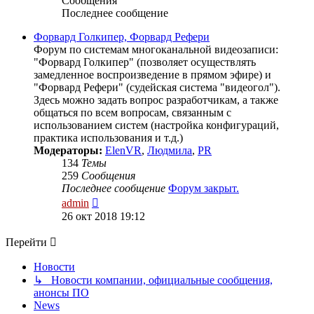
Сообщения
Последнее сообщение
Форвард Голкипер, Форвард Рефери
Форум по системам многоканальной видеозаписи:
"Форвард Голкипер" (позволяет осуществлять
замедленное воспроизведение в прямом эфире) и
"Форвард Рефери" (судейская система "видеогол").
Здесь можно задать вопрос разработчикам, а также
общаться по всем вопросам, связанным с
использованием систем (настройка конфигураций,
практика использования и т.д.)
Модераторы:
ElenVR
,
Людмила
,
PR
134
Темы
259
Сообщения
Последнее сообщение
Форум закрыт.
Перейти
admin
к
26 окт 2018 19:12
последнему
сообщению
Перейти
Новости
↳ Новости компании, официальные сообщения,
анонсы ПО
News