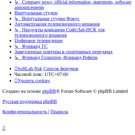
↳ Company news, official information, statements, software
announcements
Виртуальные студии
↳ Виртуальные студии Фокус
Автоматизация телевизионного вещания
↳ Продукты компании СофтЛаб-НСК для
телевизионного вещания
Цифровое телевидение
↳ Форвард ТС
Замедленные повторы в спортивных передачах
↳ Форвард Голкипер, Форвард Рефери
SoftLab-Nsk
Список форумов
Часовой пояс:
UTC+07:00
Удалить cookies
Создано на основе
phpBB
® Forum Software © phpBB Limited
Русская поддержка phpBB
Конфиденциальность
|
Правила