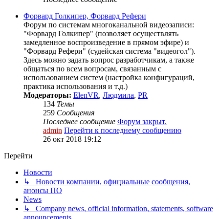
Форвард Голкипер, Форвард Рефери
Форум по системам многоканальной видеозаписи:
"Форвард Голкипер" (позволяет осуществлять
замедленное воспроизведение в прямом эфире) и
"Форвард Рефери" (судейская система "видеогол").
Здесь можно задать вопрос разработчикам, а также
общаться по всем вопросам, связанным с
использованием систем (настройка конфигураций,
практика использования и т.д.)
Модераторы:
ElenVR
,
Людмила
,
PR
134
Темы
259
Сообщения
Последнее сообщение
Форум закрыт.
admin
Перейти к последнему сообщению
26 окт 2018 19:12
Перейти
Новости
↳ Новости компании, официальные сообщения,
анонсы ПО
News
↳ Company news, official information, statements, software
announcements