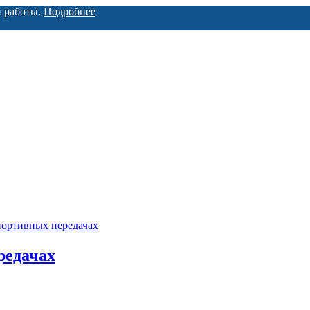
й работы.
Подробнее
портивных передачах
редачах