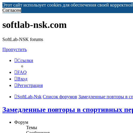
Этот сайт использует cookies для обеспечения своей корректно
Согласен
softlab-nsk.com
SoftLab-NSK forums
Пропустить
Ссылки
FAQ
Вход
Регистрация
SoftLab-Nsk
Список форумов
Замедленные повторы в с
Замедленные повторы в спортивных пе
Форум
Темы
Сообщения