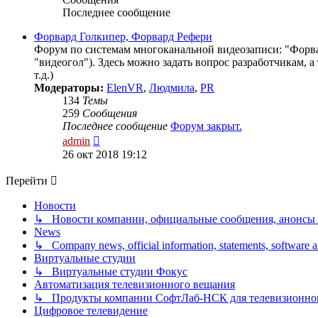
Последнее сообщение
Форвард Голкипер, Форвард Рефери
Форум по системам многоканальной видеозаписи: "Форвар
"видеогол"). Здесь можно задать вопрос разработчикам, 
т.д.)
Модераторы:
ElenVR
,
Людмила
,
PR
134
Темы
259
Сообщения
Последнее сообщение
Форум закрыт.
Перейти
admin
к
26 окт 2018 19:12
последнему
сообщению
Перейти
Новости
↳ Новости компании, официальные сообщения, анонсы
News
↳ Company news, official information, statements, software
Виртуальные студии
↳ Виртуальные студии Фокус
Автоматизация телевизионного вещания
↳ Продукты компании СофтЛаб-НСК для телевизионно
Цифровое телевидение