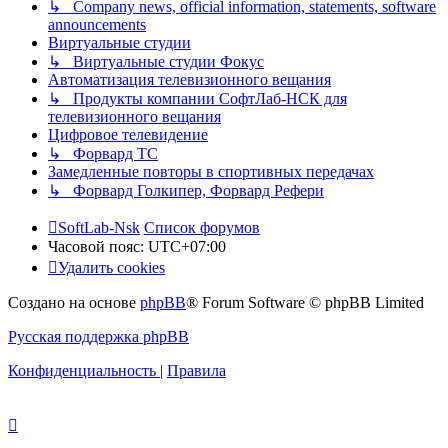
↳ Company news, official information, statements, software
announcements
Виртуальные студии
↳ Виртуальные студии Фокус
Автоматизация телевизионного вещания
↳ Продукты компании СофтЛаб-НСК для
телевизионного вещания
Цифровое телевидение
↳ Форвард ТС
Замедленные повторы в спортивных передачах
↳ Форвард Голкипер, Форвард Рефери
SoftLab-Nsk
Список форумов
Часовой пояс:
UTC+07:00
Удалить cookies
Создано на основе
phpBB
® Forum Software © phpBB Limited
Русская поддержка phpBB
Конфиденциальность
|
Правила