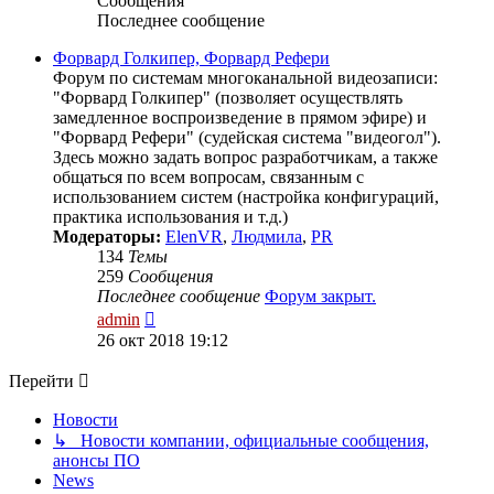
Сообщения
Последнее сообщение
Форвард Голкипер, Форвард Рефери
Форум по системам многоканальной видеозаписи:
"Форвард Голкипер" (позволяет осуществлять
замедленное воспроизведение в прямом эфире) и
"Форвард Рефери" (судейская система "видеогол").
Здесь можно задать вопрос разработчикам, а также
общаться по всем вопросам, связанным с
использованием систем (настройка конфигураций,
практика использования и т.д.)
Модераторы:
ElenVR
,
Людмила
,
PR
134
Темы
259
Сообщения
Последнее сообщение
Форум закрыт.
Перейти
admin
к
26 окт 2018 19:12
последнему
сообщению
Перейти
Новости
↳ Новости компании, официальные сообщения,
анонсы ПО
News