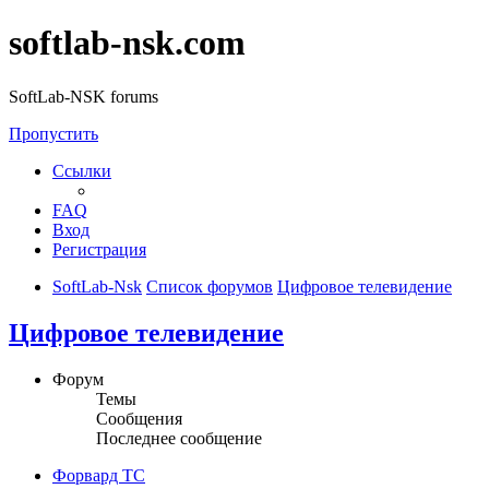
softlab-nsk.com
SoftLab-NSK forums
Пропустить
Ссылки
FAQ
Вход
Регистрация
SoftLab-Nsk
Список форумов
Цифровое телевидение
Цифровое телевидение
Форум
Темы
Сообщения
Последнее сообщение
Форвард ТС