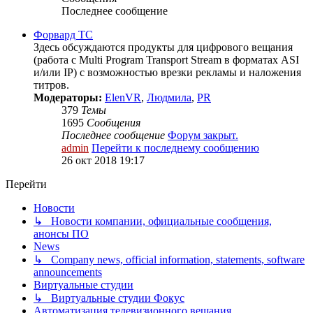
Последнее сообщение
Форвард ТС
Здесь обсуждаются продукты для цифрового вещания
(работа с Multi Program Transport Stream в форматах ASI
и/или IP) с возможностью врезки рекламы и наложения
титров.
Модераторы:
ElenVR
,
Людмила
,
PR
379
Темы
1695
Сообщения
Последнее сообщение
Форум закрыт.
admin
Перейти к последнему сообщению
26 окт 2018 19:17
Перейти
Новости
↳ Новости компании, официальные сообщения,
анонсы ПО
News
↳ Company news, official information, statements, software
announcements
Виртуальные студии
↳ Виртуальные студии Фокус
Автоматизация телевизионного вещания