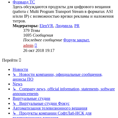
Форвард ТС
Здесь обсуждаются продукты для цифрового вещания
(работа с Multi Program Transport Stream в форматах ASI
и/или IP) с возможностью врезки рекламы и наложения
титров.
Модераторы:
ElenVR
,
Людмила
,
PR
379
Темы
1695
Сообщения
Последнее сообщение
Форум закрыт.
Перейти
admin
к
26 окт 2018 19:17
последнему
сообщению
Перейти
Новости
↳ Новости компании, официальные сообщения,
анонсы ПО
News
↳ Company news, official information, statements, software
announcements
Виртуальные студии
↳ Виртуальные студии Фокус
Автоматизация телевизионного вещания
↳ Продукты компании СофтЛаб-НСК для
телевизионного вещания