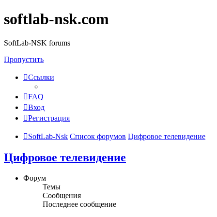
softlab-nsk.com
SoftLab-NSK forums
Пропустить
Ссылки
FAQ
Вход
Регистрация
SoftLab-Nsk
Список форумов
Цифровое телевидение
Цифровое телевидение
Форум
Темы
Сообщения
Последнее сообщение