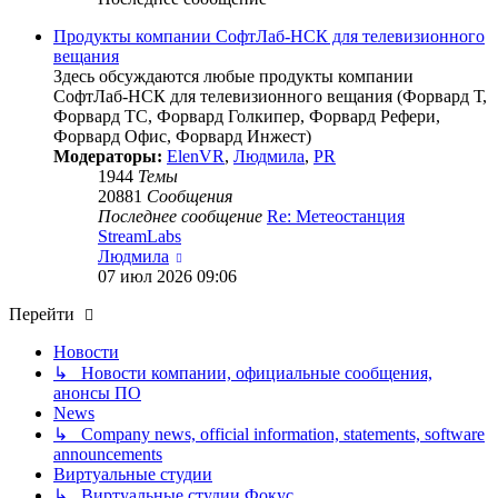
Продукты компании СофтЛаб-НСК для телевизионного
вещания
Здесь обсуждаются любые продукты компании
СофтЛаб-НСК для телевизионного вещания (Форвард Т,
Форвард ТС, Форвард Голкипер, Форвард Рефери,
Форвард Офис, Форвард Инжест)
Модераторы:
ElenVR
,
Людмила
,
PR
1944
Темы
20881
Сообщения
Последнее сообщение
Re: Метеостанция
StreamLabs
Перейти
Людмила
к
07 июл 2026 09:06
последнему
Перейти
сообщению
Новости
↳ Новости компании, официальные сообщения,
анонсы ПО
News
↳ Company news, official information, statements, software
announcements
Виртуальные студии
↳ Виртуальные студии Фокус