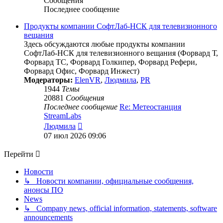
Сообщения
Последнее сообщение
Продукты компании СофтЛаб-НСК для телевизионного
вещания
Здесь обсуждаются любые продукты компании
СофтЛаб-НСК для телевизионного вещания (Форвард Т,
Форвард ТС, Форвард Голкипер, Форвард Рефери,
Форвард Офис, Форвард Инжест)
Модераторы:
ElenVR
,
Людмила
,
PR
1944
Темы
20881
Сообщения
Последнее сообщение
Re: Метеостанция
StreamLabs
Перейти
Людмила
к
07 июл 2026 09:06
последнему
сообщению
Перейти
Новости
↳ Новости компании, официальные сообщения,
анонсы ПО
News
↳ Company news, official information, statements, software
announcements