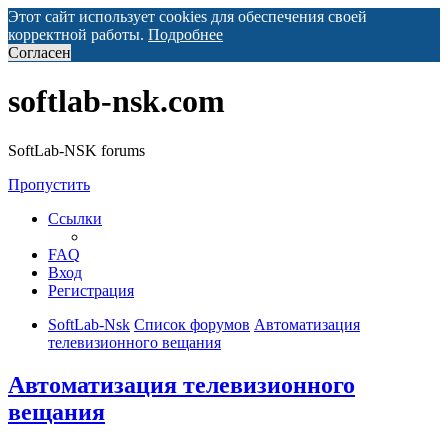
Этот сайт использует cookies для обеспечения своей
корректной работы.
Подробнее
Согласен
softlab-nsk.com
SoftLab-NSK forums
Пропустить
Ссылки
FAQ
Вход
Регистрация
SoftLab-Nsk
Список форумов
Автоматизация
телевизионного вещания
Автоматизация телевизионного
вещания