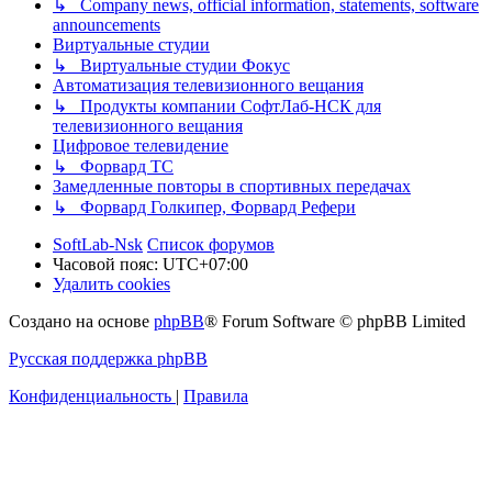
↳ Company news, official information, statements, software
announcements
Виртуальные студии
↳ Виртуальные студии Фокус
Автоматизация телевизионного вещания
↳ Продукты компании СофтЛаб-НСК для
телевизионного вещания
Цифровое телевидение
↳ Форвард ТС
Замедленные повторы в спортивных передачах
↳ Форвард Голкипер, Форвард Рефери
SoftLab-Nsk
Список форумов
Часовой пояс:
UTC+07:00
Удалить cookies
Создано на основе
phpBB
® Forum Software © phpBB Limited
Русская поддержка phpBB
Конфиденциальность
|
Правила