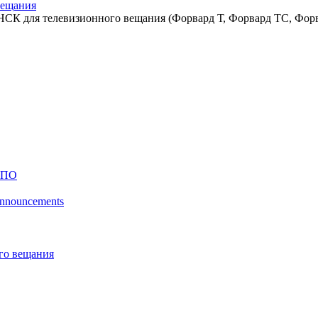
вещания
СК для телевизионного вещания (Форвард Т, Форвард ТС, Форв
 ПО
 announcements
го вещания