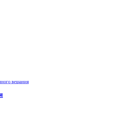
нного вещания
я