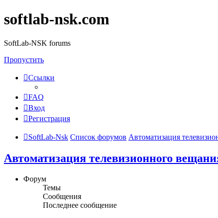
softlab-nsk.com
SoftLab-NSK forums
Пропустить
Ссылки
FAQ
Вход
Регистрация
SoftLab-Nsk
Список форумов
Автоматизация телевизио
Автоматизация телевизионного вещани
Форум
Темы
Сообщения
Последнее сообщение