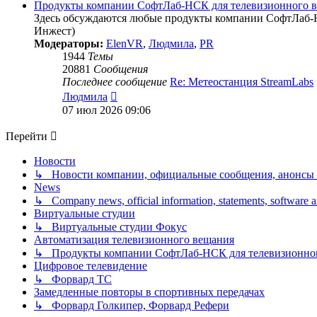
Продукты компании СофтЛаб-НСК для телевизионного 
Здесь обсуждаются любые продукты компании СофтЛаб-Н
Инжест)
Модераторы:
ElenVR
,
Людмила
,
PR
1944
Темы
20881
Сообщения
Последнее сообщение
Re: Метеостанция StreamLabs
Перейти
Людмила
к
07 июл 2026 09:06
последнему
сообщению
Перейти
Новости
↳ Новости компании, официальные сообщения, анонсы
News
↳ Company news, official information, statements, software
Виртуальные студии
↳ Виртуальные студии Фокус
Автоматизация телевизионного вещания
↳ Продукты компании СофтЛаб-НСК для телевизионно
Цифровое телевидение
↳ Форвард ТС
Замедленные повторы в спортивных передачах
↳ Форвард Голкипер, Форвард Рефери