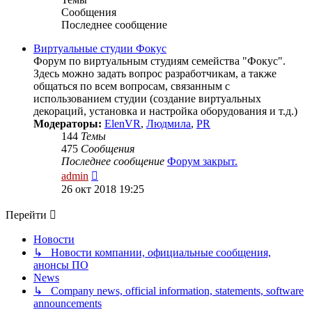
Сообщения
Последнее сообщение
Виртуальные студии Фокус
Форум по виртуальным студиям семейства "Фокус".
Здесь можно задать вопрос разработчикам, а также
общаться по всем вопросам, связанным с
использованием студии (создание виртуальных
декораций, установка и настройка оборудования и т.д.)
Модераторы:
ElenVR
,
Людмила
,
PR
144
Темы
475
Сообщения
Последнее сообщение
Форум закрыт.
Перейти
admin
к
26 окт 2018 19:25
последнему
сообщению
Перейти
Новости
↳ Новости компании, официальные сообщения,
анонсы ПО
News
↳ Company news, official information, statements, software
announcements