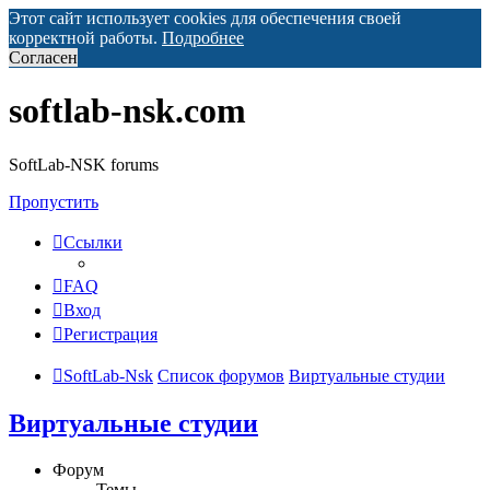
Этот сайт использует cookies для обеспечения своей
корректной работы.
Подробнее
Согласен
softlab-nsk.com
SoftLab-NSK forums
Пропустить
Ссылки
FAQ
Вход
Регистрация
SoftLab-Nsk
Список форумов
Виртуальные студии
Виртуальные студии
Форум
Темы