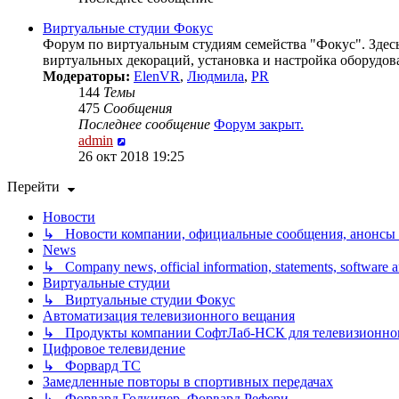
Виртуальные студии Фокус
Форум по виртуальным студиям семейства "Фокус". Здесь
виртуальных декораций, установка и настройка оборудова
Модераторы:
ElenVR
,
Людмила
,
PR
144
Темы
475
Сообщения
Последнее сообщение
Форум закрыт.
Перейти
admin
к
26 окт 2018 19:25
последнему
Перейти
сообщению
Новости
↳ Новости компании, официальные сообщения, анонсы
News
↳ Company news, official information, statements, software
Виртуальные студии
↳ Виртуальные студии Фокус
Автоматизация телевизионного вещания
↳ Продукты компании СофтЛаб-НСК для телевизионно
Цифровое телевидение
↳ Форвард ТС
Замедленные повторы в спортивных передачах
↳ Форвард Голкипер, Форвард Рефери