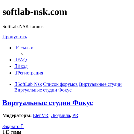
softlab-nsk.com
SoftLab-NSK forums
Пропустить
Ссылки
FAQ
Вход
Регистрация
SoftLab-Nsk
Список форумов
Виртуальные студии
Виртуальные студии Фокус
Виртуальные студии Фокус
Модераторы:
ElenVR
,
Людмила
,
PR
Закрыто
143 темы