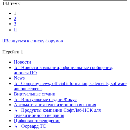
143 темы
1
2
3
След.
Вернуться к списку форумов
Перейти
Новости
↳ Новости компании, официальные сообщения,
анонсы ПО
News
↳ Company news, official information, statements, software
announcements
Виртуальные студии
↳ Виртуальные студии Фокус
Автоматизация телевизионного вещания
↳ Продукты компании СофтЛаб-НСК для
телевизионного вещания
Цифровое телевидение
↳ Форвард ТС