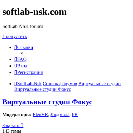
softlab-nsk.com
SoftLab-NSK forums
Пропустить
Ссылки
FAQ
Вход
Регистрация
SoftLab-Nsk
Список форумов
Виртуальные студии
Виртуальные студии Фокус
Виртуальные студии Фокус
Модераторы:
ElenVR
,
Людмила
,
PR
Закрыто
143 темы