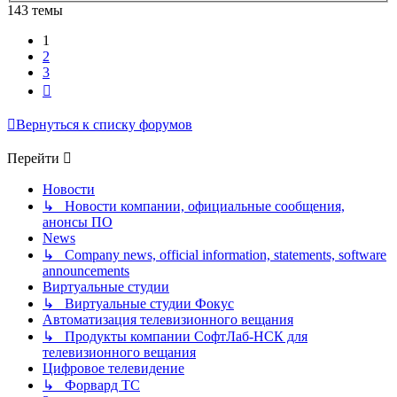
143 темы
1
2
3
След.
Вернуться к списку форумов
Перейти
Новости
↳ Новости компании, официальные сообщения,
анонсы ПО
News
↳ Company news, official information, statements, software
announcements
Виртуальные студии
↳ Виртуальные студии Фокус
Автоматизация телевизионного вещания
↳ Продукты компании СофтЛаб-НСК для
телевизионного вещания
Цифровое телевидение
↳ Форвард ТС